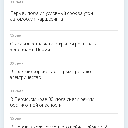
30 июля
Пермяк получил условный срок за угон
автомобиля каршеринга
30 июля
Стала известна дата открытия ресторана
«Бьярма» в Перми
30 июля
В трёх микрорайонах Перми пропало
электричество
30 июля
В Пермском крае 30 июля сняли режим
беспилотной опасности
30 июля
В Перми в ходе усиленного рейда поймали 55