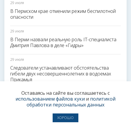
29 июля
В Пермском крае отменили режим беспилотной
опасности
29 июля
В Перми назвали реальную роль IT-специалиста
Дмитрия Павлова в деле «Гидры»
29 июля
Следователи устанавливают обстоятельства
гибели двух несовершеннолетних в водоемах
Прикамья
Оставаясь на сайте вы соглашаетесь с
29 июля
использованием файлов куки
и
политикой
Из-за беспилотной опасности отменился вылет из
обработки персональных данных
Перми в Москву
ХОРОШО
29 июля
В Перми после двухнедельного простоя