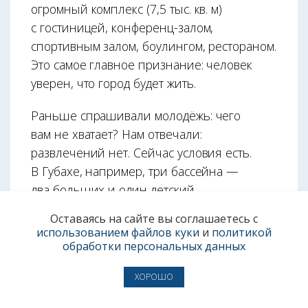
огромный комплекс (7,5 тыс. кв. м)
с гостиницей, конференц-залом,
спортивным залом, боулингом, рестораном.
Это самое главное признание: человек
уверен, что город будет жить.
Раньше спрашивали молодёжь: чего
вам не хватает? Нам отвечали:
развлечений нет. Сейчас условия есть.
В Губахе, например, три бассейна —
два больших и один детский.
Оставаясь на сайте вы соглашаетесь с
Если молодой человек рассчитывает свою
использованием файлов куки
и
политикой
жизнь на пять лет, то лучшей стартовой
обработки персональных данных
площадки, чем Губаха, для него точно нет.
ХОРОШО
Мощное современное предприятие даёт