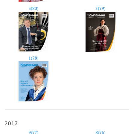
3(80)
2(79)
1(78)
2013
9(77)
8(76)