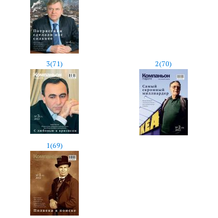
3(71)
2(70)
1(69)