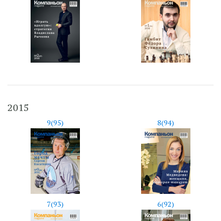
2015
9(95)
8(94)
7(93)
6(92)