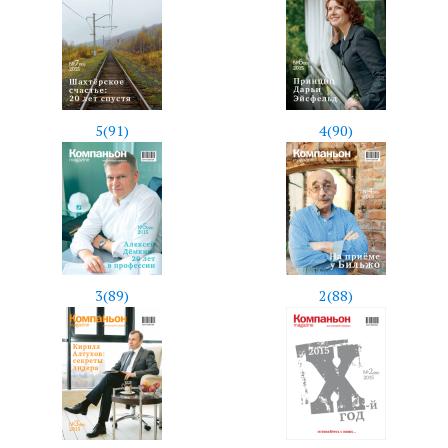
5(91)
4(90)
3(89)
2(88)