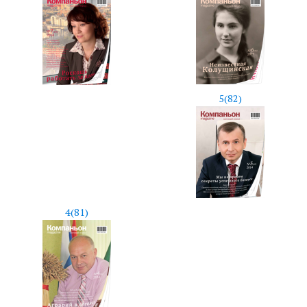
5(82)
4(81)