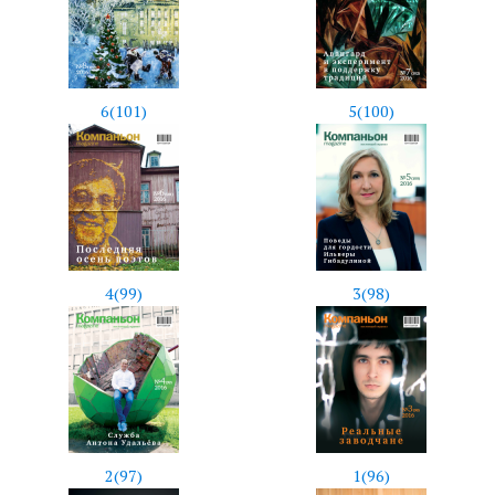
6(101)
5(100)
4(99)
3(98)
2(97)
1(96)