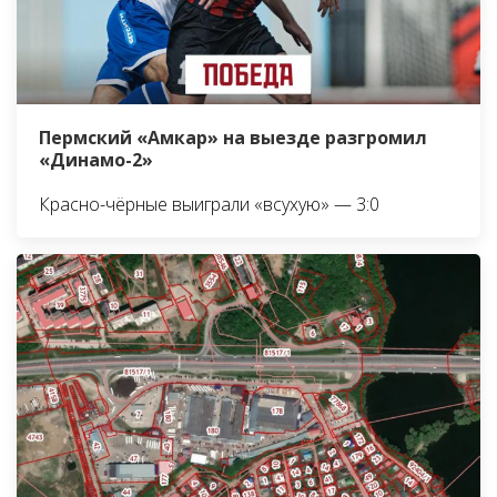
Пермский «Амкар» на выезде разгромил
«Динамо-2»
Красно-чёрные выиграли «всухую» — 3:0