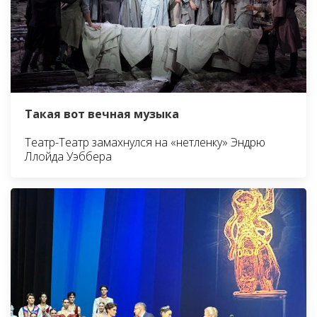
Такая вот вечная музыка
Театр-Театр замахнулся на «нетленку» Эндрю
Ллойда Уэббера