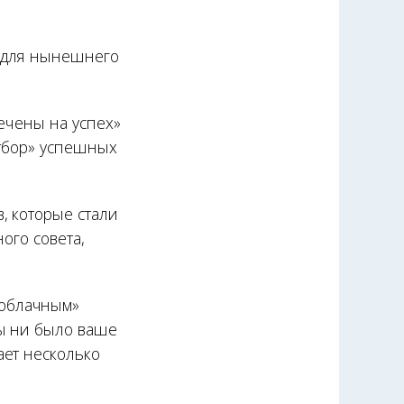
я для нынешнего
ечены на успех»
отбор» успешных
, которые стали
ого совета,
«облачным»
бы ни было ваше
ает несколько