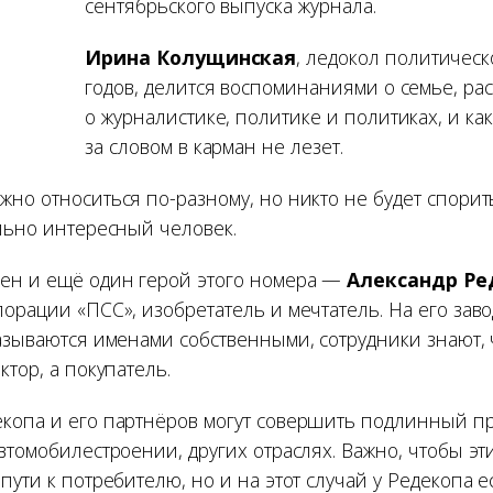
сентябрьского выпуска журнала.
Ирина Колущинская
, ледокол политическ
годов, делится воспоминаниями о семье, рас
о журналистике, политике и политиках, и ка
за словом в карман не лезет.
но относиться по-разному, но никто не будет спорит
ельно интересный человек.
ен и ещё один герой этого номера —
Александр Ре
орации «ПСС», изобретатель и мечтатель. На его заво
азываются именами собственными, сотрудники знают, 
ктор, а покупатель.
копа и его партнёров могут совершить подлинный п
втомобилестроении, других отраслях. Важно, чтобы э
пути к потребителю, но и на этот случай у Редекопа е