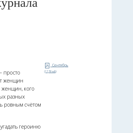
журнала
Сентябрь
— просто
(17,78 мБ)
ят женщин
х женщин, кого
мых разных
сь ровным счётом
 угадать героиню