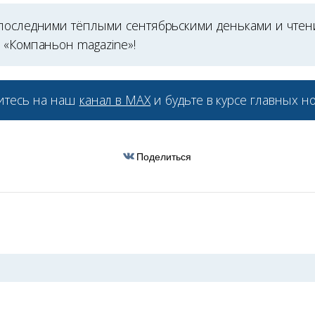
последними тёплыми сентябрьскими деньками и чтен
а «Компаньон
magazine
»!
тесь на наш
канал в МАХ
и будьте в курсе главных но
Поделиться