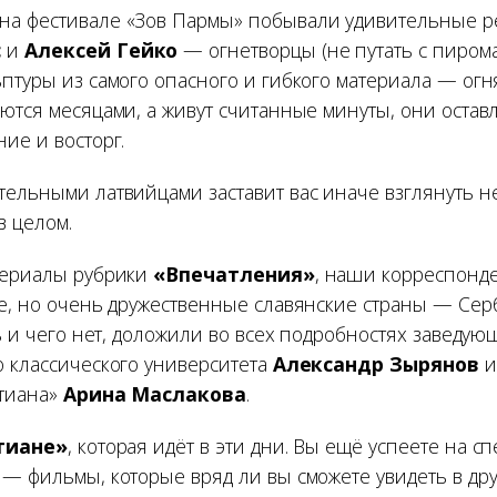
а фестивале «Зов Пармы» побывали удивительные ре
с
и
Алексей Гейко
— огнетворцы (не путать с пирома
птуры из самого опасного и гибкого материала — огня
ются месяцами, а живут считанные минуты, они остав
ие и восторг.
ельными латвийцами заставит вас иначе взглянуть не
в целом.
териалы рубрики
«Впечатления»
, наши корреспонд
ие, но очень дружественные славянские страны — Се
ть и чего нет, доложили во всех подробностях заведу
о классического университета
Александр Зырянов
и
ртиана»
Арина Маслакова
.
тиане»
, которая идёт в эти дни. Вы ещё успеете на 
 — фильмы, которые вряд ли вы сможете увидеть в др