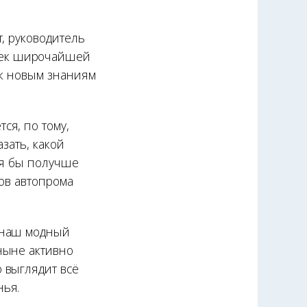
, руководитель
век широчайшей
 к новым знаниям
ся, по тому,
зать, какой
отя бы получше
тов автопрома
й наш модный
 ныне активно
 выглядит всё
нья.