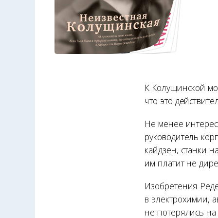
К Колущинской мож
что это действит
Не менее интерес
руководитель корп
кайдзен, станки н
им платит не дире
Изобретения Реде
в электрохимии, а
не потерялись на 