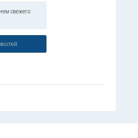
ием свежего
востей.