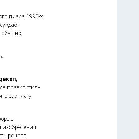
ого пиара 1990-х
суждает
к обычно,
ь,
декоп,
де правит стиль
что зарплату
рорыв
ти изобретения
сть рецепт.