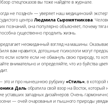
 Обзор спецпоказов вы тоже найдёте в журнале.
когда не поздно!» — уверяет наш медицинский эксперт
судистого центра
Людмила Сыромятникова
. Чело
ких познаний, она популярно объясняет, почему тяга
пособна существенно продлить жизнь.
редлагает неожиданный взгляд на машины. Оказывает
биля вам нравится, дотошные психологи могут предска
что если хотите если не обмануть свою природу, то х
айте внимательно и определяйте, что из буйства цве
дит.
 — это и про нынешнюю рубрику
«Стиль»
, в которо
оника Даль
обратила свой взор на Восток, который
ие уставших западных дизайнеров. Очень гармонично
 осени — очей очарованья и пышного природы увяда