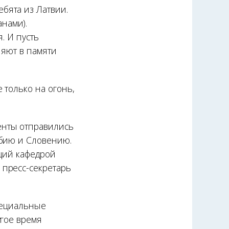
бята из Латвии.
нами).
. И пусть
ляют в памяти
 только на огонь,
енты отправились
рбию и Словению.
ющий кафедрой
 пресс-секретарь
специальные
угое время