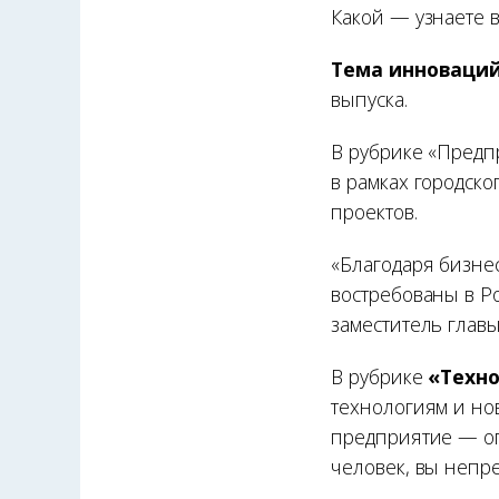
Какой — узнаете в
Тема инноваци
выпуска.
В рубрике «Предп
в рамках городск
проектов.
«Благодаря бизне
востребованы в Ро
заместитель гла
В рубрике
«Техн
технологиям и но
предприятие — ог
человек, вы непр