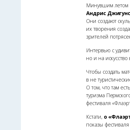
Минувшим летом н
Андрис Джигун
Они создают скуль
их творения созда
зрителей потрясен
Интервью с удивит
но и на искусство 
Чтобы создать ма
в не туристическ
О том, что там ес
туризма Пермског
фестиваля «Флаэ
Кстати,
о «Флаэр
показы фестиваля