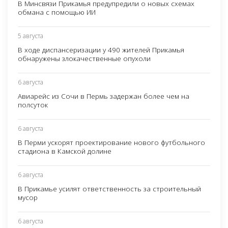
В Минсвязи Прикамья предупредили о новых схемах
обмана с помощью ИИ
5 августа
В ходе диспансеризации у 490 жителей Прикамья
обнаружены злокачественные опухоли
6 августа
Авиарейс из Сочи в Пермь задержан более чем на
полсуток
6 августа
В Перми ускорят проектирование нового футбольного
стадиона в Камской долине
6 августа
В Прикамье усилят ответственность за строительный
мусор
6 августа