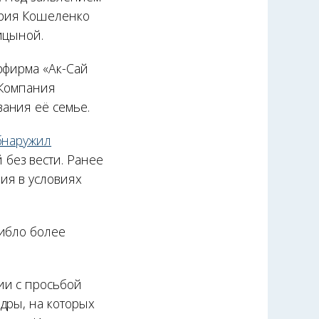
Юрия Кошеленко
ицыной.
рфирма «Ак-Сай
 Компания
ания её семье.
бнаружил
без вести. Ранее
ия в условиях
гибло более
ии с просьбой
дры, на которых