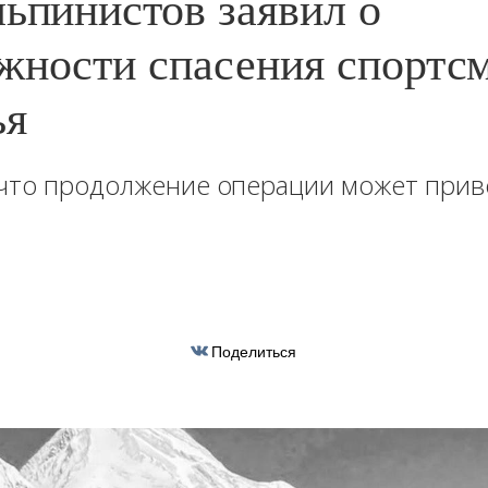
льпинистов заявил о
жности спасения спортс
ья
 что продолжение операции может прив
Поделиться