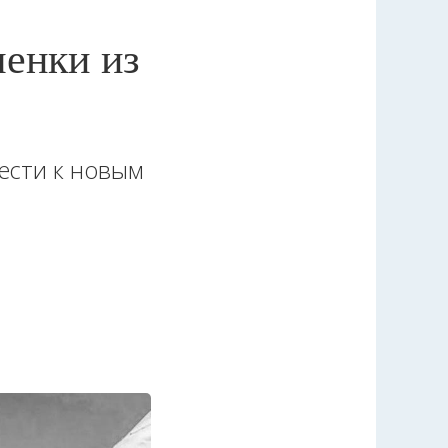
менки из
ести к новым