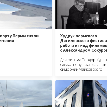
опорту Перми сняли
Худрук пермского
ичения
Дягилевского фестив
работает над фильмо
с Александром Сокур
Для фильма Теодор Курен
сделал новую запись Пят
симфонии Чайковского