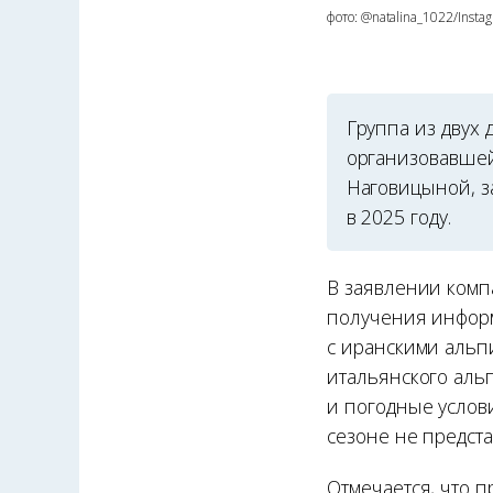
фото: @natalina_1022/Inst
Группа из двух
организовавшей
Наговицыной, з
в 2025 году.
В заявлении компа
получения информ
с иранскими альп
итальянского аль
и погодные услов
сезоне не предст
Отмечается, что 