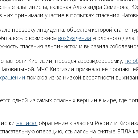
стные альпинисты, включая Александра Семёнова, 
из них принимали участие в попытках спасения Нагов
ало проверку инцидента, объектом которой станет ту
ообщалось о возможном
возбуждении
уголовного дела.
жность спасения альпинистки и выразила соболезнов
зопасности Киргизии, проведя аэровидеосъемку,
не о
Наговицыной. МЧС Киргизии признало её пропавшей 
кращении
поисков из-за низкой вероятности выживан
ется одной из самых опасных вершин в мире, где по
нистки
написал
обращение к властям России и Киргиз
 спасательную операцию, ссылаясь на снятые БПЛА ка