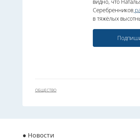
видно, что Натал
Серебренников
ра
в тяжёлых высотн
Подпиши
ОБЩЕСТВО
● Новости