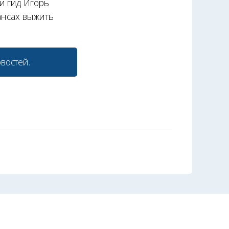
и гид Игорь
ансах выжить
востей.