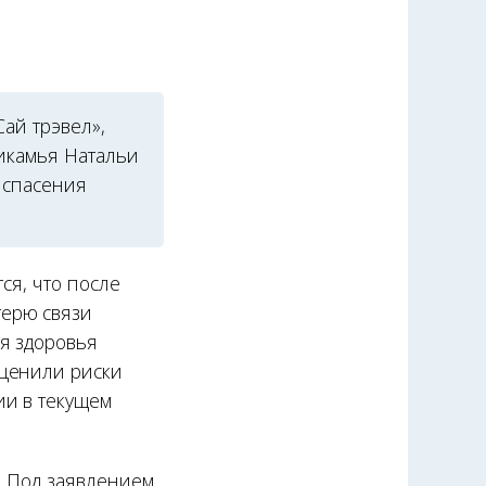
ай трэвел»,
икамья Натальи
 спасения
ся, что после
терю связи
я здоровья
оценили риски
ии в текущем
. Под заявлением