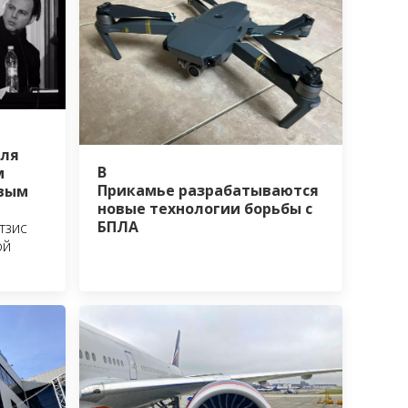
аля
В
м
Прикамье разрабатываются
овым
новые технологии борьбы с
БПЛА
тзис
ой