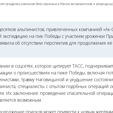
agram (владелец компания Meta признана в России экстремистской и запрещена)
 десятков альпинистов, привлечённых компанией «Ак-С
 экспедицию на пик Победы с участием уроженки Пр
аявила об отсутствии перспектив для продолжения её
нии в соцсетях, которое цитирует ТАСС, подчеркивает
ации о происшествиях на пике Победы, включая по
инистами, травму Наговицыной и ухудшение состояни
пиниста, специалисты с опытом подобных операций 
ия. Их заключение: проведение спасательной операц
авляется возможным.
продолжение поисков может привести к новым жертвам