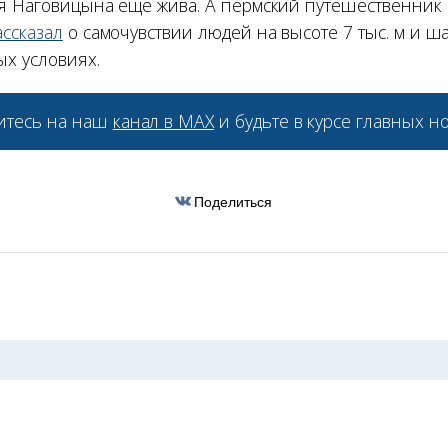
ья Наговицына ещё жива. А пермский путешественник 
ссказал
о самочувствии людей на высоте 7 тыс. м и ш
ых условиях.
тесь на наш
канал в МАХ
и будьте в курсе главных но
Поделиться