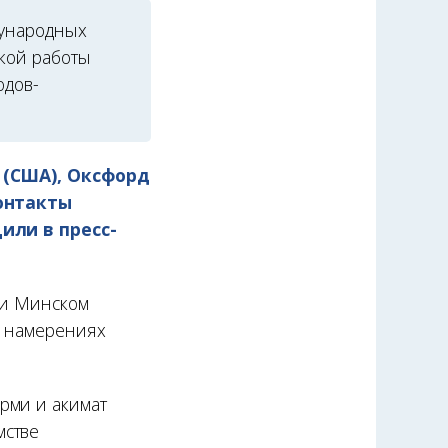
дународных
кой работы
одов-
 (США), Оксфорд
контакты
или в пресс-
) и Минском
о намерениях
рми и акимат
мстве