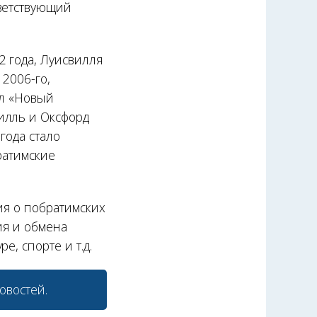
тветствующий
2 года, Луисвилля
 2006-го,
ал «Новый
илль и Оксфорд
года стало
ратимские
ия о побратимских
ия и обмена
, спорте и т.д.
овостей.