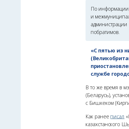
По информации,
и межмуниципал
администрации 
побратимов.
«С пятью из 
(Великобритан
приостановлен
службе город
В то же время в м
(Беларусь), уста
с Бишкеком (Кирги
Как ранее
писал
«
казахстанского Ш