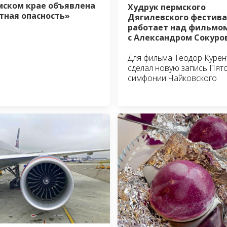
мском крае объявлена
Худрук пермского
тная опасность»
Дягилевского фестив
работает над фильмо
с Александром Сокур
Для фильма Теодор Курен
сделал новую запись Пят
симфонии Чайковского