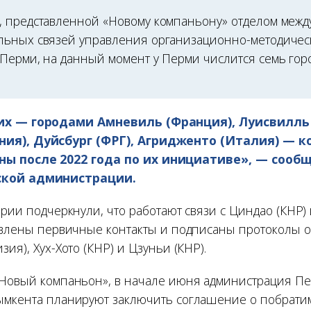
 представленной «Новому компаньону» отделом меж
ьных связей управления организационно-методичес
Перми, на данный момент у Перми числится семь гор
них — городами Амневиль (Франция), Луисвилль
ия), Дуйсбург (ФРГ), Агридженто (Италия) — 
ы после 2022 года по их инициативе», — сообщ
ской администрации.
эрии подчеркнули, что работают связи с Циндао (КНР
новлены первичные контакты и подписаны протоколы 
зия), Хух-Хото (КНР) и Цзуньи (КНР).
Новый компаньон», в начале июня администрация Пе
ымкента планируют заключить соглашение о побрати