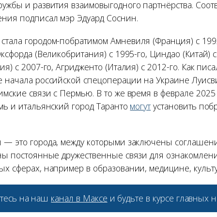
ружбы и развития взаимовыгодного партнёрства. Соо
ения подписал мэр Эдуард Соснин.
стала городом-побратимом Амневиля (Франция) с 199
Оксфорда (Великобритания) с 1995-го, Циндао (Китай) с
ия) с 2007-го, Агридженто (Италия) с 2012-го. Как пис
е начала российской спецоперации на Украине Луисв
мские связи с Пермью. В то же время в феврале 2025 
рмь и итальянский город Таранто
могут
установить поб
 — это города, между которыми заключены соглашен
ены постоянные дружественные связи для ознакомлен
х сферах, например в образовании, медицине, культуре
тесь на наш
канал в Максе
и будьте в курсе главных н