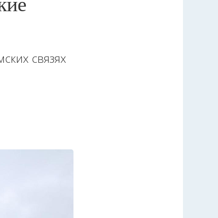
кие
мских связях