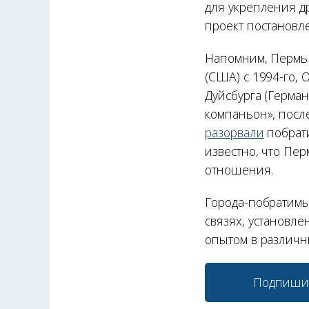
для укрепления д
проект постановл
Напомним, Пермь 
(США) с 1994-го, 
Дуйсбурга (Герман
компаньон», посл
разорвали
побрати
известно, что Пе
отношения.
Города-побратимы
связях, установл
опытом в различны
Подпиши