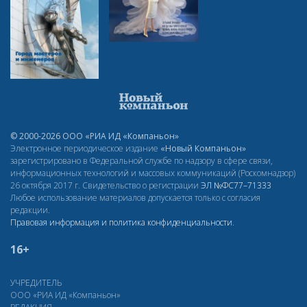
© 2000-2026 ООО «РИА ИД «Компаньон»
Электронное периодическое издание
«Новый Компаньон»
зарегистрировано в Федеральной службе по надзору в сфере связи,
информационных технологий и массовых коммуникаций (Роскомнадзор)
26 октября 2017 г. Свидетельство о регистрации
ЭЛ
№ФС77–71333
Любое использование материалов допускается только с согласия
редакции.
Правовая информация и политика конфиденциальности
.
16+
УЧРЕДИТЕЛЬ
ООО «РИА ИД «Компаньон»