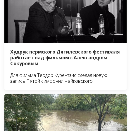
Худрук пермского Дягилевского фестиваля
работает над фильмом с Александром
Сокуровым
Для фильма Теодор Курентзис сделал новую
запись Пятой симфонии Чайковского