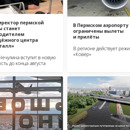
иректор пермской
В Пермском аэропорту
 станет
ограничены вылеты
водителем
и прилёты
ёжного центра
талл»
В регионе действует реж
«Ковёр»
Чечулина вступит в новую
сть до конца августа