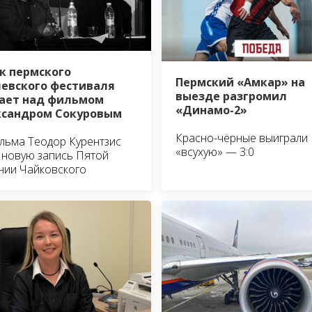
к пермского
Пермский «Амкар» на
евского фестиваля
выезде разгромил
ает над фильмом
«Динамо-2»
ксандром Сокуровым
Красно-чёрные выиграли
льма Теодор Курентзис
«всухую» — 3:0
 новую запись Пятой
нии Чайковского