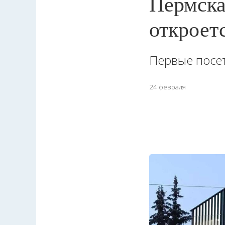
Пермска
откроет
Первые посет
24 февраля