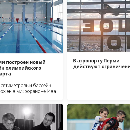
В аэропорту Перми
ми построен новый
действуют ограничен
йн олимпийского
арта
есятиметровый бассейн
ложен в микрорайоне Ива