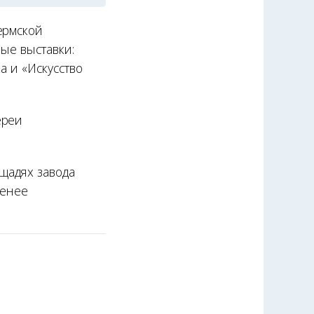
ермской
ные выставки:
а и «Искусство
ереи
щадях завода
енее