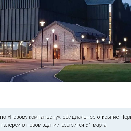
стно «Новому компаньону», официальное открытие Пер
галереи в новом здании состоится 31 марта.