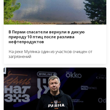
В Перми спасатели вернули в дикую
природу 10 птиц после разлива
нефтепродуктов
На реке Мулянка один из участков очищен от
загрязнений