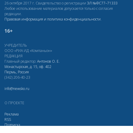
26 октября 2017 г. Свидетельство о регистрации
ЭЛ
№ФС77–71333
Любое использование материалов допускается только с согласия
редакции.
Правовая информация и политика конфиденциальности
.
16+
УЧРЕДИТЕЛЬ
ООО «РИА ИД «Компаньон»
РЕДАКЦИЯ
Главный редактор:
Антонов О. Е.
Монастырская, д. 15, оф. 402
Пермь, Россия
(342) 206-40-23
info@newsko.ru
О ПРОЕКТЕ
Реклама
RSS
Подписка
Дзен
Макс
Вконтакте