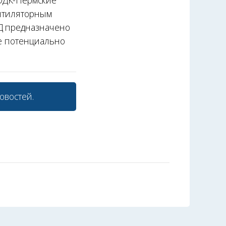
ОДК-Пермские
ентиляторным
ПД предназначено
же потенциально
овостей.