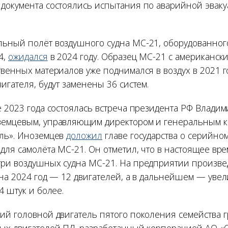
документа состоялись испытания по аварийной эвак
.
ьный полёт воздушного судна МС-21, оборудованног
4,
ожидался
в 2024 году. Образец МС-21 с американск
венных материалов уже поднимался в воздух в 2021 г
игателя, будут заменены 36 систем.
е 2023 года состоялась встреча президента РФ Владим
емцевым, управляющим директором и генеральным к
ль». Иноземцев
доложил
главе государства о серийно
 для самолёта МС-21. Он отметил, что в настоящее в
ри воздушных судна МС-21. На предприятии произве
 на 2024 год — 12 двигателей, а в дальнейшем — уве
4 штук и более.
ий головной двигатель пятого поколения семейства 