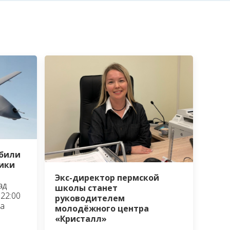
сбили
ики
Экс-директор пермской
ад
школы станет
22:00
руководителем
та
молодёжного центра
«Кристалл»