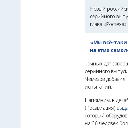
Новый российск
серийного выпу
глава «Ростеха»
«Мы всё-таки 
на этих само
Точных дат заверш
серийного выпуска
Чемезов добавил,
испытаний.
Напомним, в дека
(Росавиация)
выд
который оборудов
на 36 человек бо