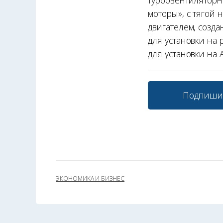
турбовентиляторн
моторы», с тягой 
двигателем, созд
для установки на 
для установки на А
Подпиши
ЭКОНОМИКА И БИЗНЕС