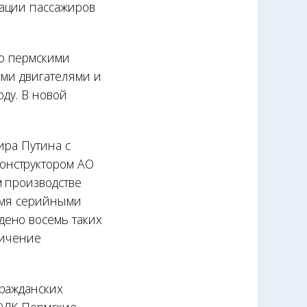
уации пассажиров
о пермскими
ими двигателями и
оду. В новой
ира Путина с
онструктором АО
м производстве
ремя серийными
дено восемь таких
личение
гражданских