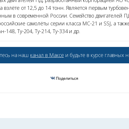
ых двигателей ПД, разработанный корпорацией АО «
на взлёте от 12,5 до 14 тонн. Является первым турбов
анным в современной России. Семейство двигателей 
российские самолёты серии класса МС-21 и SSJ, а так
н-148, Ту-204, Ту-214, Ту-334 и др.
тесь на наш
канал в Максе
и будьте в курсе главных н
Поделиться