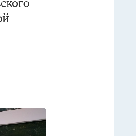
ского
ой