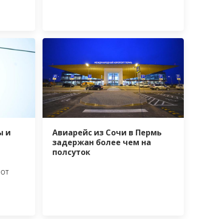
ы и
Авиарейс из Сочи в Пермь
е
задержан более чем на
полсуток
 от