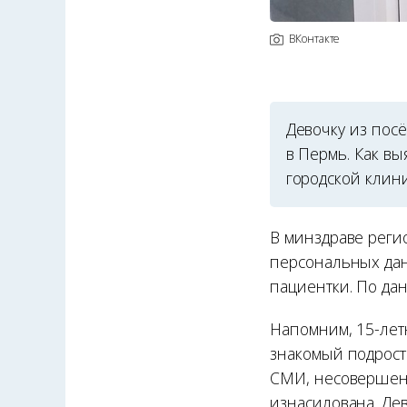
ВКонтакте
Девочку из пос
в Пермь. Как в
городской клини
В минздраве реги
персональных данн
пациентки. По дан
Напомним, 15-лет
знакомый подрос
СМИ, несоверше
изнасилована. Де