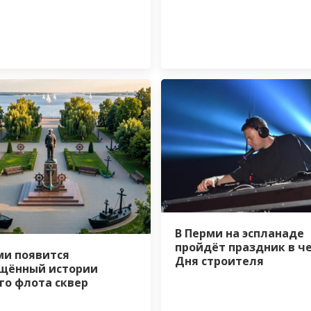
В Перми на эспланаде
пройдёт праздник в ч
ми появится
Дня строителя
щённый истории
го флота сквер