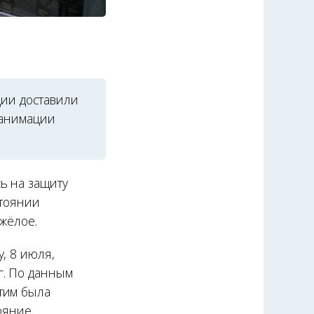
ции доставили
еанимации
ь на защиту
стоянии
яжёлое.
, 8 июля,
г. По данным
этим была
тояние