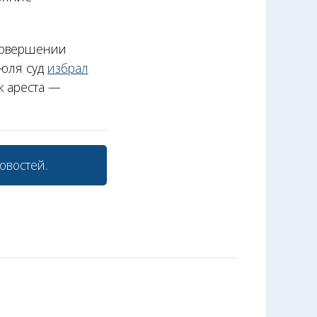
 совершении
июля суд
избрал
к ареста —
овостей.