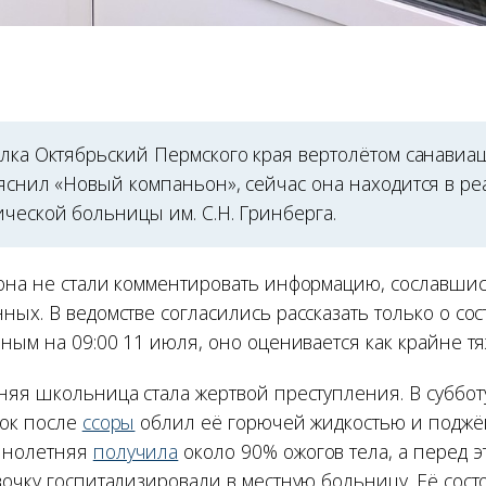
ёлка Октябрьский Пермского края вертолётом санавиа
ыяснил «Новый компаньон», сейчас она находится в р
ческой больницы им. С.Н. Гринберга.
она не стали комментировать информацию, сославшис
ых. В ведомстве согласились рассказать только о со
ным на 09:00 11 июля, оно оценивается как крайне т
няя школьница стала жертвой преступления. В субботу
ток после
ссоры
облил её горючей жидкостью и поджё
ннолетняя
получила
около 90% ожогов тела, а перед 
вочку госпитализировали в местную больницу. Её сос