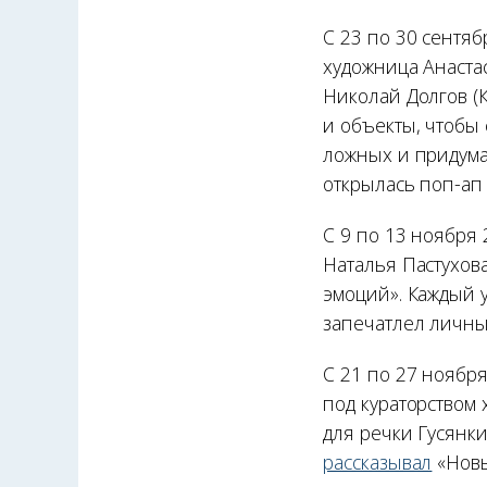
С 23 по 30 сентя
художница Анаста
Николай Долгов (
и объекты, чтобы
ложных и придума
открылась поп-ап 
С 9 по 13 ноября 
Наталья Пастухов
эмоций». Каждый у
запечатлел личные
С 21 по 27 ноябр
под кураторством
для речки Гусянки
рассказывал
«Новы