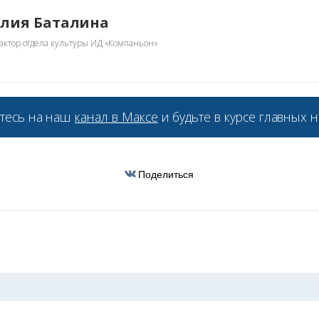
лия Баталина
актор отдела культуры ИД «Компаньон»
тесь на наш
канал в Максе
и будьте в курсе главных н
Поделиться