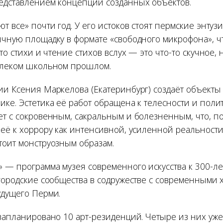
едставлением концепций созданных объектов.
т все» почти год. У его истоков стоят пермские энтуз
ичную площадку в формате «свободного микрофона», 
что стихи и чтение стихов вслух — это что-то скучное,
алеком школьном прошлом.
ии Ксения Маркелова (Екатеринбург) создаёт объекты
ке. Эстетика её работ обращена к телесности и полит
ет с сокровенным, сакральным и болезненным, что, п
её к хоррору как интенсивной, усиленной реальности
тоит монструозным образам.
 — программа музея современного искусства к 300-л
 городские сообщества в содружестве с современными
удущего Перми.
запланировано 10 арт-резиденций. Четыре из них уже