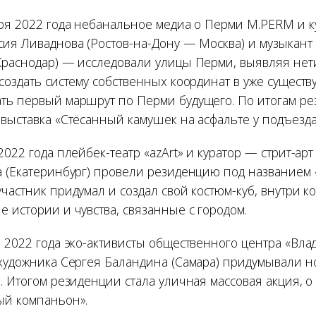
бря 2022 года небанальное медиа о Перми M.PERM и 
сия Ливаднова (Ростов-на-Дону — Москва) и музыкант
Краснодар) — исследовали улицы Перми, выявляя не
 создать систему собственных координат в уже сущест
ть первый маршрут по Перми будущего. По итогам р
выставка «Стёсанный камушек на асфальте у подъезда
2022 года плейбек-театр «azArt» и куратор — стрит-ар
а (Екатеринбург) провели резиденцию под названием
частник придумал и создал свой костюм-куб, внутри к
 истории и чувства, связанные с городом.
я 2022 года эко-активисты общественного центра «Вл
 художника Сергея Баландина (Самара) придумывали н
. Итогом резиденции стала уличная массовая акция, о
й компаньон».