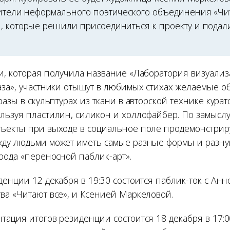
вители неформального поэтического объединения «Чи
, которые решили присоединиться к проекту и подали
и, которая получила название «Лаборатория визуали
аза», участники отыщут в любимых стихах желаемые о
разы в скульптурах из ткани в авторской технике кура
льзуя пластилин, силикон и холлофайбер. По замыслу 
ъекты при выходе в социальное поле продемонстриру
ду людьми может иметь самые разные формы и разн
рода «переносной паблик-арт».
енции 12 декабря в 19:30 состоится паблик-ток с Ан
ва «Читают все», и Ксенией Маркеловой.
тация итогов резиденции состоится 18 декабря в 17:0