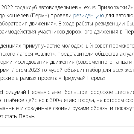
я 2022 года клуб автовладельцев «Lexus Приволжский»
др Кошелев (Пермь) провели
резиденцию
для автолю
аборатория движения». В ходе работы резиденции бы
взаимодействия участников дорожного движения в Пер
зиденциях примут участие молодёжный совет пермског
тского лагеря «Салют», представители общества актуа
тории исследования движения (современного танца и 
ерми. Летом 2023-го музей объявит набор для всех ж
ерские в рамках проекта «Придумай Пермь».
«Придумай Пермь» станет большое городское шествие
сштабное действо к 300-летию города, на котором со
манные и созданные своими руками образы и покажут,
т стать Пермь.