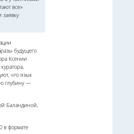
тают все»
 заявку
зации
бразы будущего
тора Ксении
куратора,
ют, что язык
ую глубину —
ной Баландиной,
0 в формате