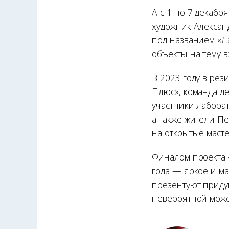
А с 1 по 7 декабр
художник Алексан
под названием «Л
объекты на тему 
В 2023 году в ре
Плюс», команда де
участники лабора
а также жители П
на открытые маст
Финалом проекта 
года — яркое и ма
презентуют приду
невероятной може