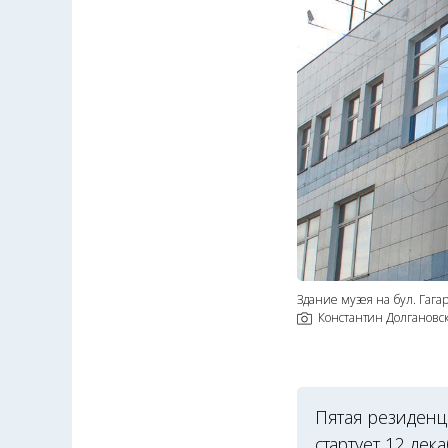
Здание музея на бул. Гага
Константин Долгановс
Пятая резиден
стартует 12 дек