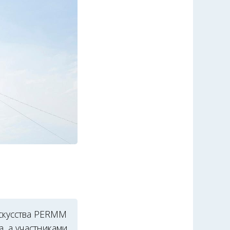
скусства PERMM
а, а участниками