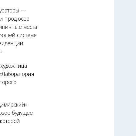
кураторы —
 и продюсер
типичные места
вующей системе
езиденции
».
т художница
 «Лаборатория
оторого
адимирский»
овое будущее
 которой