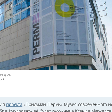
рина, 24
кий
ция
проекта
«Придумай Пермь» Музея современного и
абря. Курировать её будет художница Ксения Маркелов