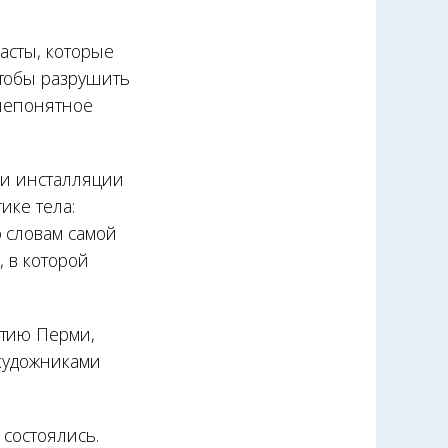
иасты, которые
чтобы разрушить
 непонятное
 и инсталляции
ике тела:
о словам самой
, в которой
етию Перми,
 художниками
 состоялись.