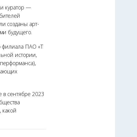
 и куратор —
бителей
ли созданы арт-
ми будущего.
о филиала ПАО «Т
льной истории,
перформанса),
елающих
 в сентябре 2023
общества
 какой