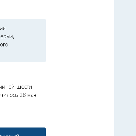
рая
Перми,
кого
ичиной шести
чилось 28 мая.
овостей.