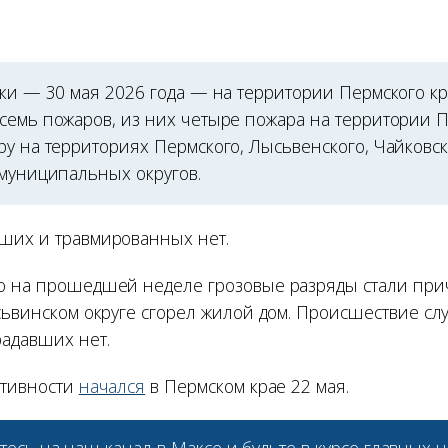
тки — 30 мая 2026 года — на территории Пермского к
семь пожаров, из них четыре пожара на территории 
ру на территориях Пермского, Лысьвенского, Чайковс
 муниципальных округов.
ших и травмированных нет.
о на прошедшей неделе грозовые разряды стали пр
сьвинском округе сгорел жилой дом. Происшествие слу
адавших нет.
ктивности
начался
в Пермском крае 22 мая.
тесь на наш
канал в Максе
и будьте в курсе главных н