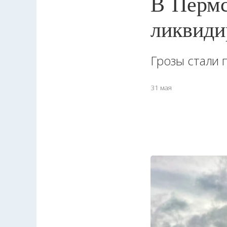
В Пермс
ликвиди
Грозы стали 
31 мая