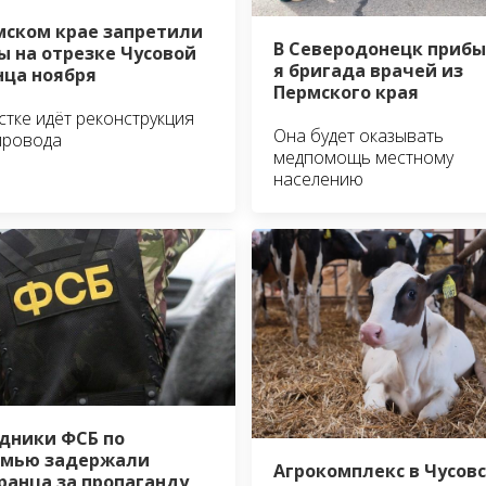
мском крае запретили
В Северодонецк прибы
ы на отрезке Чусовой
я бригада врачей из
нца ноября
Пермского края
стке идёт реконструкция
Она будет оказывать
провода
медпомощь местному
населению
дники ФСБ по
амью задержали
Агрокомплекс в Чусов
ранца за пропаганду