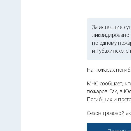
За истекшие су
ликвидировано 
по одному пожа
и Губахинского
На пожарах погиб
МЧС сообщает, чт
пожаров. Так, в Ю
Погибших и постр
Сезон грозовой а
Подпиши