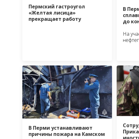
Пермский гастроугол
В Пер
«Желтая лисица»
сплав
прекращает работу
до ко
На уча
нефте
Сотру
В Перми устанавливают
Прик
причины пожара на Камском
иност