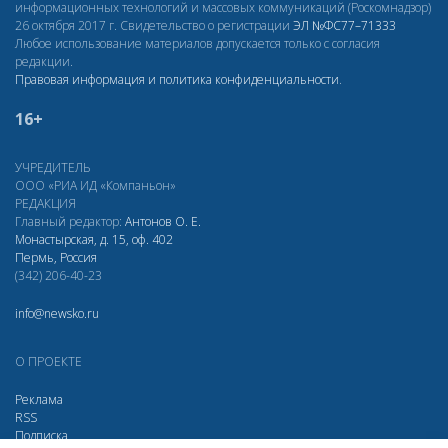
информационных технологий и массовых коммуникаций (Роскомнадзор)
26 октября 2017 г. Свидетельство о регистрации
ЭЛ
№ФС77–71333
Любое использование материалов допускается только с согласия
редакции.
Правовая информация и политика конфиденциальности
.
16+
УЧРЕДИТЕЛЬ
ООО «РИА ИД «Компаньон»
РЕДАКЦИЯ
Главный редактор:
Антонов О. Е.
Монастырская, д. 15, оф. 402
Пермь, Россия
(342) 206-40-23
info@newsko.ru
О ПРОЕКТЕ
Реклама
RSS
Подписка