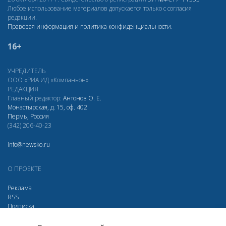
Любое использование материалов допускается только с согласия
редакции.
Правовая информация и политика конфиденциальности
.
16+
УЧРЕДИТЕЛЬ
ООО «РИА ИД «Компаньон»
РЕДАКЦИЯ
Главный редактор:
Антонов О. Е.
Монастырская, д. 15, оф. 402
Пермь, Россия
(342) 206-40-23
info@newsko.ru
О ПРОЕКТЕ
Реклама
RSS
Подписка
Дзен
Макс
Вконтакте
Одноклассники