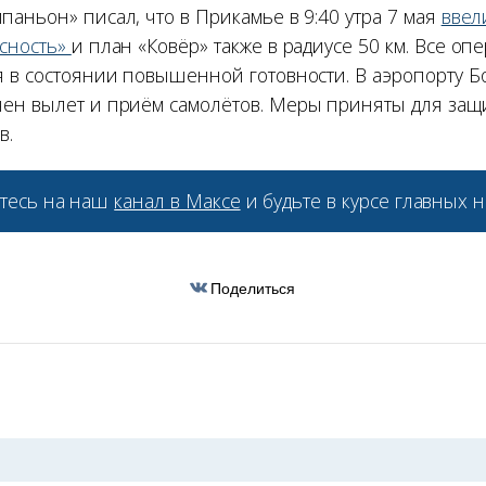
аньон» писал, что в Прикамье в 9:40 утра 7 мая
ввел
сность»
и план «Ковёр» также в радиусе 50 км. Все о
я в состоянии повышенной готовности. В аэропорту 
ен вылет и приём самолётов. Меры приняты для за
в.
тесь на наш
канал в Максе
и будьте в курсе главных н
Поделиться