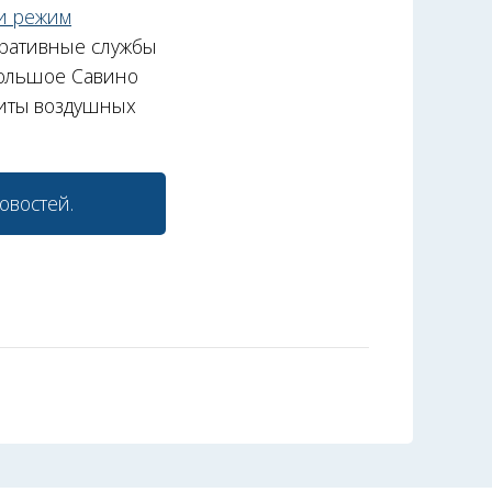
и режим
перативные службы
Большое Савино
щиты воздушных
овостей.