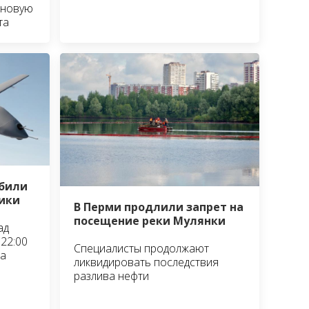
 новую
та
сбили
ики
В Перми продлили запрет на
посещение реки Мулянки
ад
22:00
Специалисты продолжают
та
ликвидировать последствия
разлива нефти