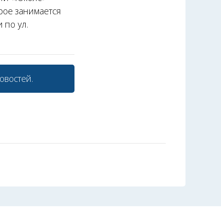
рое занимается
 по ул.
овостей.