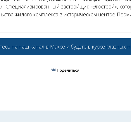
 «Специализированный застройщик «Экострой», кото
ьства жилого комплекса в историческом центре Перми
тесь на наш
канал в Максе
и будьте в курсе главных н
Поделиться