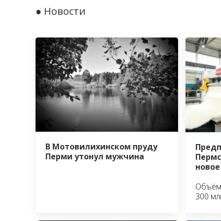
● Новости
В Мотовилихинском пруду
Предп
Перми утонул мужчина
Пермс
новое
Объём 
300 мл