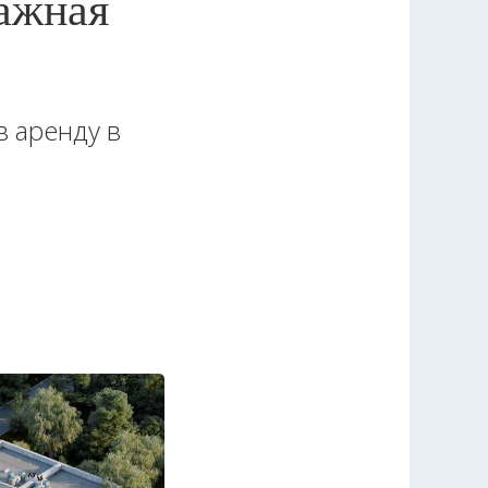
тажная
в аренду в