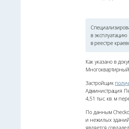
Специализирова
в эксплуатацию
в реестре краев
Как указано в док
Многоквартирный 
Застройщик
полу
Администрация Пе
4,51 тыс. кв. м пе
По данным Checko
и нежилых зданий
является совладе