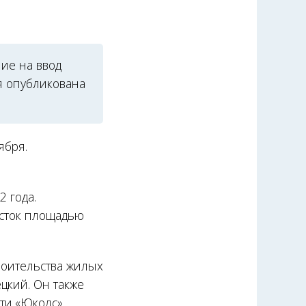
ие на ввод
я опубликована
ября.
2 года.
асток площадью
роительства жилых
цкий. Он также
ти «Юколс»