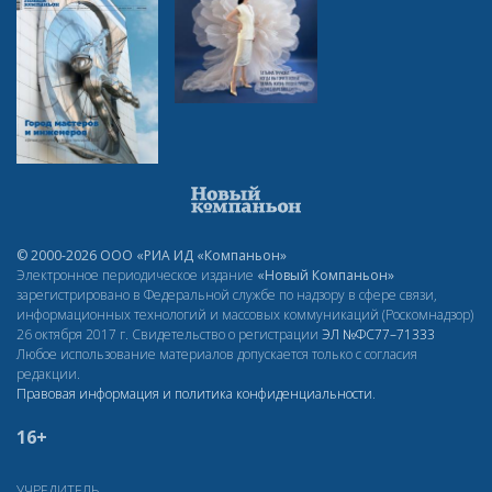
© 2000-2026 ООО «РИА ИД «Компаньон»
Электронное периодическое издание
«Новый Компаньон»
зарегистрировано в Федеральной службе по надзору в сфере связи,
информационных технологий и массовых коммуникаций (Роскомнадзор)
26 октября 2017 г. Свидетельство о регистрации
ЭЛ
№ФС77–71333
Любое использование материалов допускается только с согласия
редакции.
Правовая информация и политика конфиденциальности
.
16+
УЧРЕДИТЕЛЬ