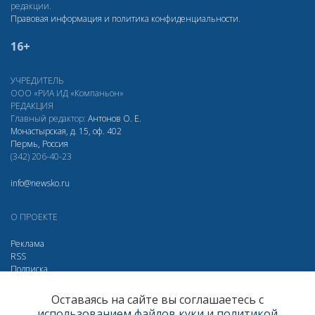
редакции.
Правовая информация и политика конфиденциальности
.
16+
УЧРЕДИТЕЛЬ
ООО «РИА ИД «Компаньон»
РЕДАКЦИЯ
Главный редактор:
Антонов О. Е.
Монастырская, д. 15, оф. 402
Пермь, Россия
(342) 206-40-23
info@newsko.ru
О ПРОЕКТЕ
Реклама
RSS
Подписка
Дзен
Макс
Вконтакте
Одноклассники
Оставаясь на сайте вы соглашаетесь с
использованием файлов куки
и
политикой