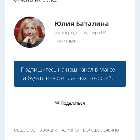
Юлия Баталина
редактор отдела культуры ИД
«Компаньон»
Подпишитесь на наш
канал в Максе
и будьте в курсе главных новостей.
Поделиться
ОБЩЕСТВО
АВИАЦИЯ
АЭРОПОРТ БОЛЬШОЕ САВИНО