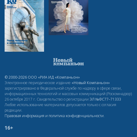
© 2000-2026 ООО «РИА ИД «Компаньон»
Электронное периодическое издание
«Новый Компаньон»
зарегистрировано в Федеральной службе по надзору в сфере связи,
информационных технологий и массовых коммуникаций (Роскомнадзор)
26 октября 2017 г. Свидетельство о регистрации
ЭЛ
№ФС77–71333
Любое использование материалов допускается только с согласия
редакции.
Правовая информация и политика конфиденциальности
.
16+