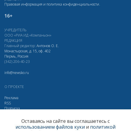
Правовая информация и политика конфиденциальности
.
16+
УЧРЕДИТЕЛЬ
ООО «РИА ИД «Компаньон»
РЕДАКЦИЯ
Главный редактор:
Антонов О. Е.
Монастырская, д. 15, оф. 402
Пермь, Россия
(342) 206-40-23
info@newsko.ru
О ПРОЕКТЕ
Реклама
RSS
Подписка
Дзен
Макс
Вконтакте
Одноклассники
Оставаясь на сайте вы соглашаетесь с
использованием файлов куки
и
политикой
Яндекс.Метрика за 30 дней