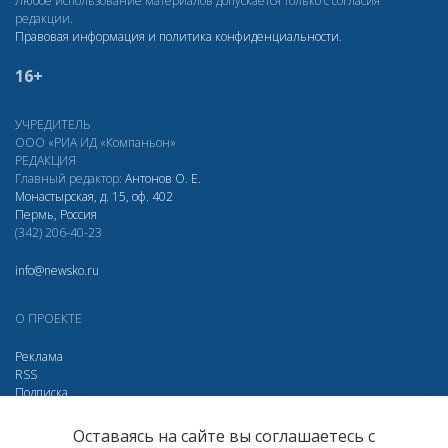
Любое использование материалов допускается только с согласия
редакции.
Правовая информация и политика конфиденциальности
.
16+
УЧРЕДИТЕЛЬ
ООО «РИА ИД «Компаньон»
РЕДАКЦИЯ
Главный редактор:
Антонов О. Е.
Монастырская, д. 15, оф. 402
Пермь, Россия
(342) 206-40-23
info@newsko.ru
О ПРОЕКТЕ
Реклама
RSS
Подписка
Дзен
Макс
Вконтакте
Одноклассники
Оставаясь на сайте вы соглашаетесь с