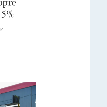
орте
 15%
 и