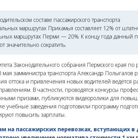
одительском составе пассажирского транспорта
льных маршрутах Прикамья составляет 12% от штатно
ьных маршрутах Перми — 20%. К концу года данный п
ют значительно сократить.
итета Законодательного собрания Пермского края по 
0 мая замминистра транспорта Александр Полыгалов ра
ния оттока и привлечения новых водителей ведётся ра
правлениям. В частности, проводятся конкурсы профе
ежными призами, публикуются видеоролики для повы
ие учебные заведения подготовили программу подгото
ируют повысить зарплаты.
м на пассажирских перевозках, вступающих в 
отрено увеличение норматива стоимости 1 км п