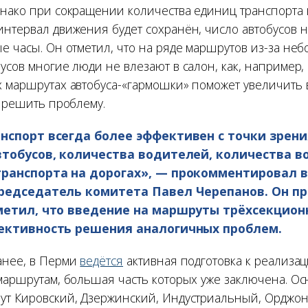
днако при сокращении количества единиц транспорта 
интервал движения будет сохранён, число автобусов 
ые часы. Он отметил, что на ряде маршрутов из-за не
усов многие люди не влезают в салон, как, например, 
х маршрутах автобуса-«гармошки» поможет увеличить 
и решить проблему.
нспорт всегда более эффективен с точки зрени
втобусов, количества водителей, количества 
ранспорта на дорогах», — прокомментировал 
редседатель комитета Павел Черепанов. Он пр
метил, что введение на маршруты трёхсекцион
ективность решения аналогичных проблем.
анее, в Перми
ведётся
активная подготовка к реализа
 маршрутам, большая часть которых уже заключена. О
ут Кировский, Дзержинский, Индустриальный, Орджо