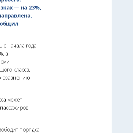
зках — на 23%,
направлена,
сообщил
 с начала года
%, а
ерми
шого класса,
по сравнению
сса может
 пассажиров
вободит порядка