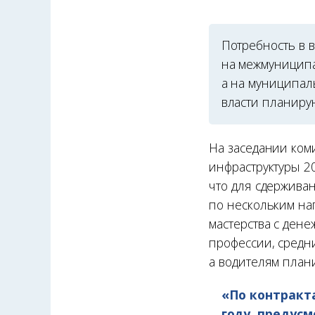
Потребность в в
на межмуниципа
а на муниципал
власти планиру
На заседании ком
инфраструктуры 2
что для сдержива
по нескольким на
мастерства с ден
профессии, средн
а водителям план
«По контракта
году, предусм