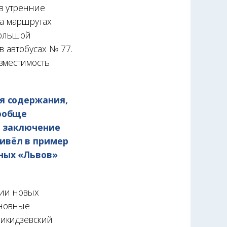
в утренние
на маршрутах
большой
в автобусах № 77.
вместимость
я содержания,
вообще
в заключение
ивёл в пример
ных «Львов»
ции новых
сновные
никидзевский