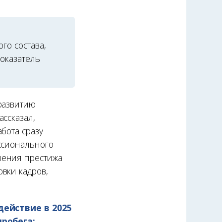
го состава,
оказатель
развитию
ссказал,
бота сразу
ссионального
шения престижа
вки кадров,
действие в 2025
робега: