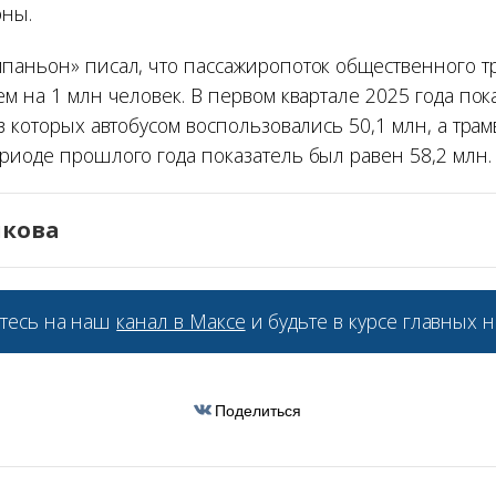
оны.
паньон» писал, что пассажиропоток общественного т
м на 1 млн человек. В первом квартале 2025 года пок
з которых автобусом воспользовались 50,1 млн, а трам
риоде прошлого года показатель был равен 58,2 млн.
икова
тесь на наш
канал в Максе
и будьте в курсе главных н
Поделиться