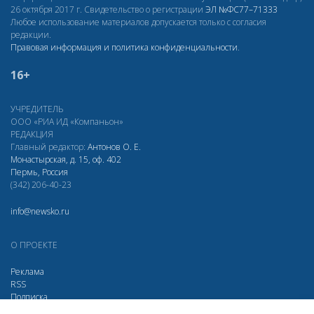
26 октября 2017 г. Свидетельство о регистрации
ЭЛ
№ФС77–71333
Любое использование материалов допускается только с согласия
редакции.
Правовая информация и политика конфиденциальности
.
16+
УЧРЕДИТЕЛЬ
ООО «РИА ИД «Компаньон»
РЕДАКЦИЯ
Главный редактор:
Антонов О. Е.
Монастырская, д. 15, оф. 402
Пермь, Россия
(342) 206-40-23
info@newsko.ru
О ПРОЕКТЕ
Реклама
RSS
Подписка
Дзен
МАХ
Вконтакте