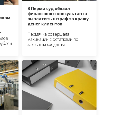
В Перми суд обязал
финансового консультанта
икам
выплатить штраф за кражу
денег клиентов
л
Пермячка совершала
улов
махинации с остатками по
рублей
закрытым кредитам