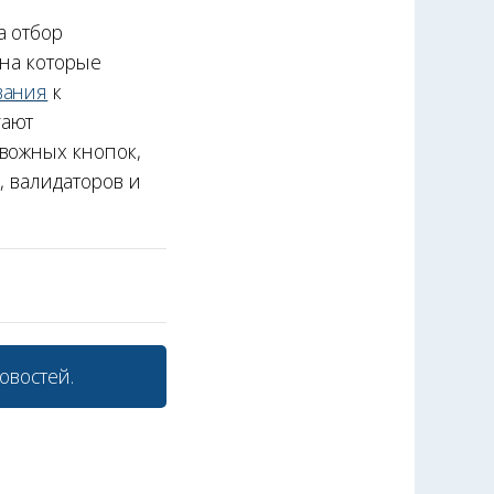
а отбор
 на которые
вания
к
гают
евожных кнопок,
, валидаторов и
овостей.