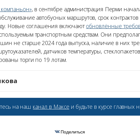
 компаньон»
, в сентябре администрация Перми начал
обслуживание автобусных маршрутов, срок контрактов
году. Новые соглашения включают
обновлённые требо
спользуемым транспортным средствам. Они предпола
шин не старше 2024 года выпуска, наличие в них тр
утоуказателей, датчиков температуры, стеклопакетов
рованы торги по 19 лотам.
икова
тесь на наш
канал в Максе
и будьте в курсе главных н
Поделиться