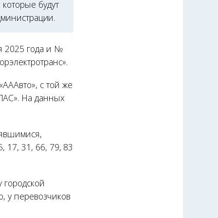
 которые будут
администрации.
я 2025 года и №
орэлектротранс».
АААвто», с той же
ПАС». На данных
оявшимися,
17, 31, 66, 79, 83
у городской
о, у перевозчиков