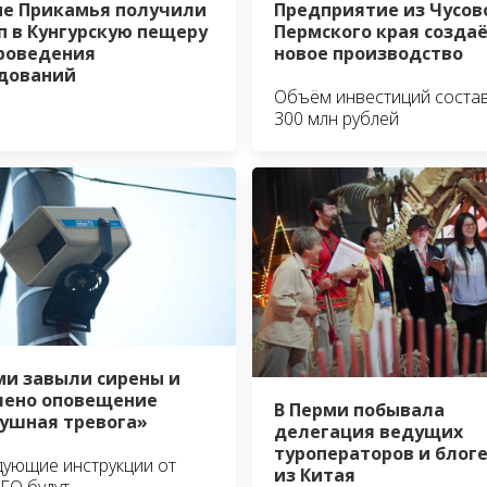
е Прикамья получили
Предприятие из Чусов
п в Кунгурскую пещеру
Пермского края созда
роведения
новое производство
едований
Объём инвестиций соста
300 млн рублей
ми завыли сирены и
ено оповещение
В Перми побывала
ушная тревога»
делегация ведущих
туроператоров и блог
ующие инструкции от
из Китая
ГО будут