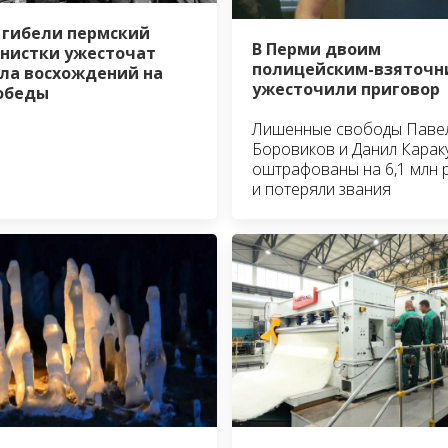
 гибели пермский
В Перми двоим
нистки ужесточат
полицейским-взяточн
ла восхождений на
ужесточили приговор
обеды
Лишенные свободы Паве
Боровиков и Данил Карак
оштрафованы на 6,1 млн 
и потеряли звания