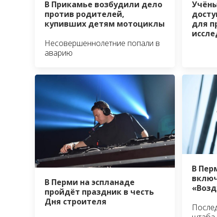
Учёны
В Прикамье возбудили дело
досту
против родителей,
для п
купивших детям мотоциклы
иссл
Несовершеннолетние попали в
аварию
В Пер
включ
В Перми на эспланаде
«Возд
пройдёт праздник в честь
Дня строителя
Послед
штаба 