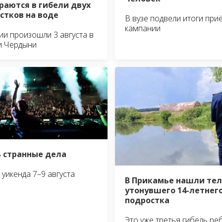
раются в гибели двух
стков на воде
В вузе подвели итоги при
кампании
ии произошли 3 августа в
и Чердыни
 странные дела
уикенда 7–9 августа
В Прикамье нашли тел
утонувшего 14-летнег
подростка
Это уже третья гибель ре