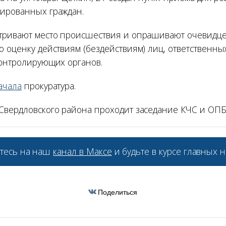
ированных граждан.
тривают место происшествия и опрашивают очевидцев
ю оценку действиям (бездействиям) лиц, ответственны
контролирующих органов.
ачала
прокуратура.
Свердловского района проходит заседание КЧС и ОПБ
тесь на наш
канал в Максе
и будьте в курсе главных н
Поделиться