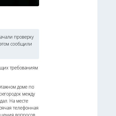
начали проверку
 этом сообщили
ающих требованиям
этажном доме по
регородок между
дал. На месте
орячая телефонная
решения вопросов