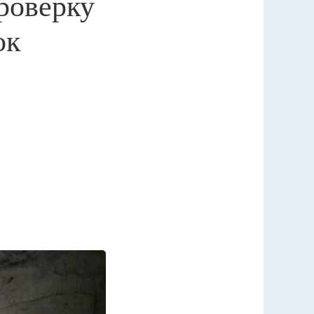
роверку
ок