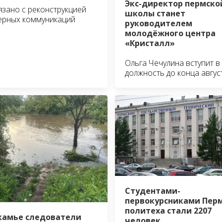
Экс-директор пермско
язано с реконструкцией
школы станет
ерных коммуникаций
руководителем
молодёжного центра
«Кристалл»
Ольга Чечулина вступит в
должность до конца авгус
Студентами-
первокурсниками Пер
политеха стали 2207
камье следователи
человек