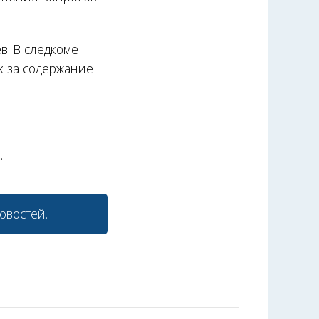
. В следкоме
х за содержание
.
овостей.