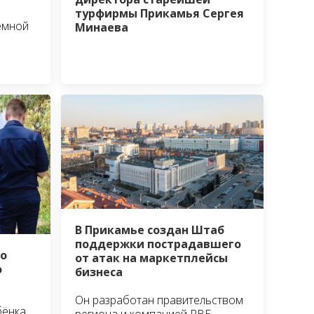
турфирмы Прикамья Сергея
ёмной
Минаева
В Прикамье создан Штаб
поддержки пострадавшего
о
от атак на маркетплейсы
о
бизнеса
Он разработан правительством
бёнка
региона и компанией РВБ