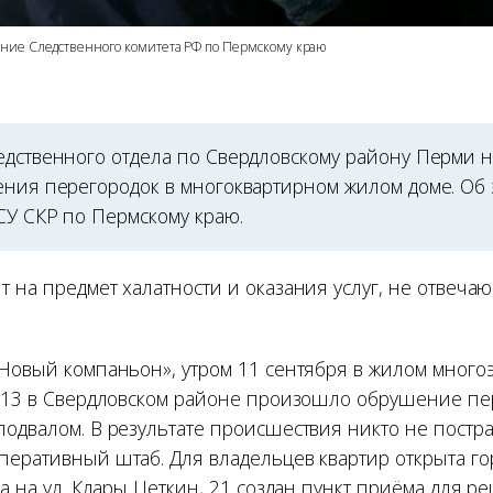
ние Следственного комитета РФ по Пермскому краю
едственного отдела по Свердловскому району Перми 
ения перегородок в многоквартирном жилом доме. Об
СУ СКР по Пермскому краю.
т на предмет халатности и оказания услуг, не отвеч
«Новый компаньон», утром 11 сентября в жилом много
, 13 в Свердловском районе произошло обрушение пе
одвалом. В результате происшествия никто не постра
перативный штаб. Для владельцев квартир открыта г
 а на ул. Клары Цеткин, 21 создан пункт приёма для 