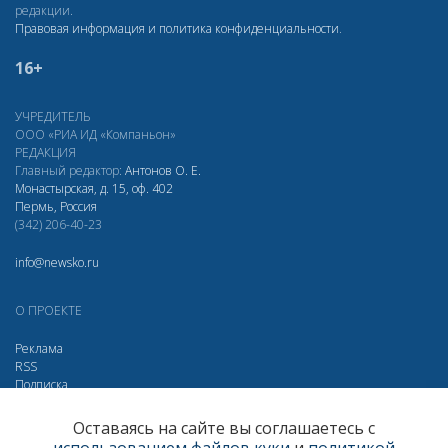
редакции.
Правовая информация и политика конфиденциальности
.
16+
УЧРЕДИТЕЛЬ
ООО «РИА ИД «Компаньон»
РЕДАКЦИЯ
Главный редактор:
Антонов О. Е.
Монастырская, д. 15, оф. 402
Пермь, Россия
(342) 206-40-23
info@newsko.ru
О ПРОЕКТЕ
Реклама
RSS
Подписка
Дзен
Макс
Вконтакте
Одноклассники
Оставаясь на сайте вы соглашаетесь с