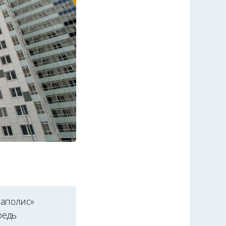
гаполис»
редь