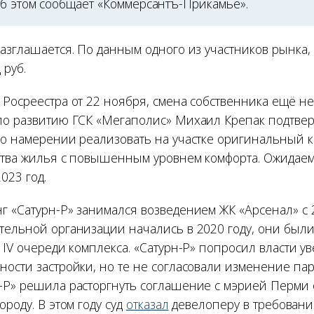
Об этом сообщает «Коммерсантъ-Прикамье».
азглашается. По данным одного из участников рынка,
 руб.
 Росреестра от 22 ноября, смена собственника ещё н
по развитию ГСК «Мегаполис» Михаил Крепак подтве
 о намерении реализовать на участке оригинальный 
ства жилья с повышенным уровнем комфорта. Ожидаем
023 год.
г «Сатурн-Р» занимался возведением ЖК «Арсенал» с 2
тельной организации начались в 2020 году, они был
 IV очереди комплекса. «Сатурн-Р» попросил власти у
ости застройки, но те не согласовали изменение пар
-Р» решила расторгнуть соглашение с мэрией Перми 
ороду. В этом году суд
отказал
девелоперу в требовани