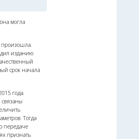
 она могла
е произошла.
рдил изданию
качественный
ый срок начала
015 года.
и связаны
величить
аметров. Тогда
о передаче
ях признать