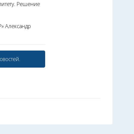
литету. Решение
Р» Александр
овостей.