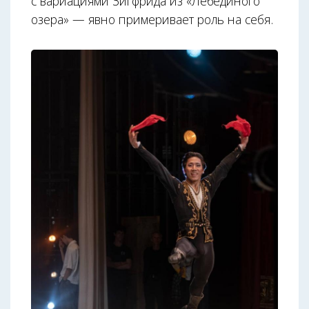
с вариациями Зигфрида из «Лебединого
озера» — явно примеривает роль на себя.