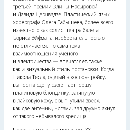
третьей премии Элины Насыровой
и Давида Церцвадзе. Пластический язык
хореографа Олега Габышева, более всего
известного как солист театра балета
Бориса Эйфмана, изобретательностью
не отличается, но сама тема —
взаимоотношения учёного
и электричества — впечатляет, также
как и визуальный стиль постановки. Когда
Никола Тесла, одетый в костюм-тройку,
вынес на сцену свою партнёршу —
платиновую блондинку, затянутую
в лайковую кожу, с выгнутыми вверх,
как две антенны, ногами, зал дружно ахнул
от такого небывалого зрелища.
Через два года нам предстоит ХХ,