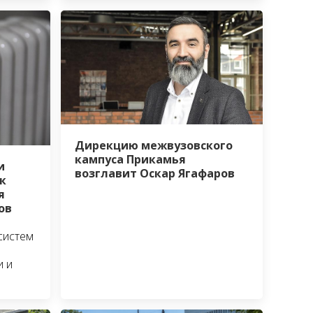
Дирекцию межвузовского
кампуса Прикамья
и
возглавит Оскар Ягафаров
к
я
ов
систем
и и