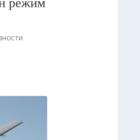
ен режим
вности