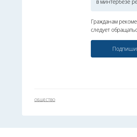
в минтербезе р
Гражданам рекоме
следует обращатьс
Подпиши
ОБЩЕСТВО