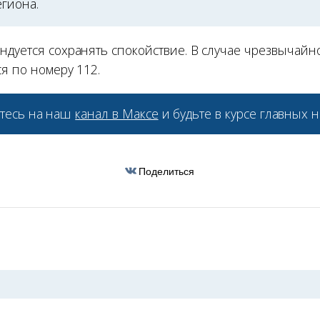
егиона.
ндуется сохранять спокойствие. В случае чрезвычайн
я по номеру 112.
тесь на наш
канал в Максе
и будьте в курсе главных н
Поделиться