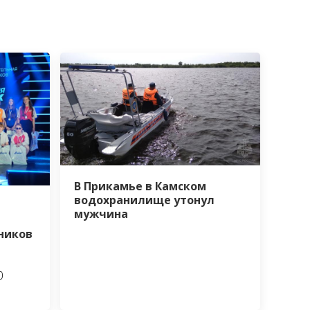
В Прикамье в Камском
водохранилище утонул
мужчина
ников
0