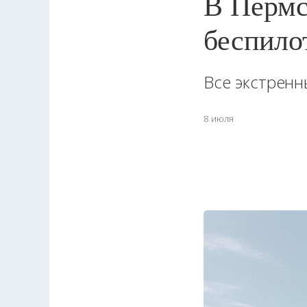
В Пермс
беспило
Все экстренн
8 июля