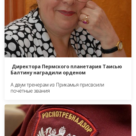
Директора Пермского планетария Таисью
Балтину наградили орденом
А двум тренерам из Прикамья присвоили
почётные звания