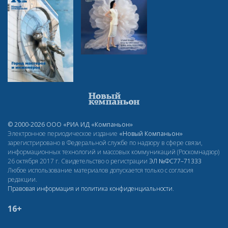
© 2000-2026 ООО «РИА ИД «Компаньон»
Электронное периодическое издание
«Новый Компаньон»
зарегистрировано в Федеральной службе по надзору в сфере связи,
информационных технологий и массовых коммуникаций (Роскомнадзор)
26 октября 2017 г. Свидетельство о регистрации
ЭЛ
№ФС77–71333
Любое использование материалов допускается только с согласия
редакции.
Правовая информация и политика конфиденциальности
.
16+