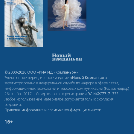
© 2000-2026 ООО «РИА ИД «Компаньон»
Электронное периодическое издание
«Новый Компаньон»
зарегистрировано в Федеральной службе по надзору в сфере связи,
информационных технологий и массовых коммуникаций (Роскомнадзор)
26 октября 2017 г. Свидетельство о регистрации
ЭЛ
№ФС77–71333
Любое использование материалов допускается только с согласия
редакции.
Правовая информация и политика конфиденциальности
.
16+