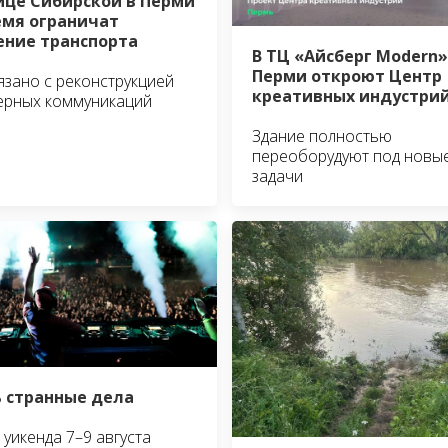
ице Сибирской в Перми
емя ограничат
ние транспорта
В ТЦ «Айсберг Modern»
Перми откроют Центр
язано с реконструкцией
креативных индустри
ерных коммуникаций
Здание полностью
переоборудуют под новы
задачи
 странные дела
уикенда 7–9 августа