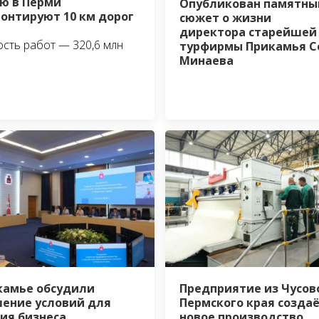
ю в Перми
Опубликован памятны
онтируют 10 км дорог
сюжет о жизни
директора старейшей
сть работ — 320,6 млн
турфирмы Прикамья С
Минаева
камье обсудили
Предприятие из Чусов
ение условий для
Пермского края созда
ия бизнеса
новое производство