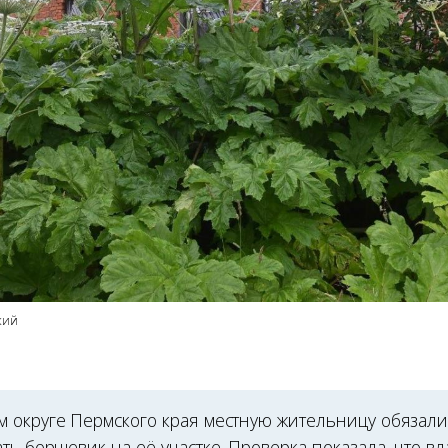
кий
 округе Пермского края местную жительницу обязали
ть борщевик на её участке. Проверка показала, что в