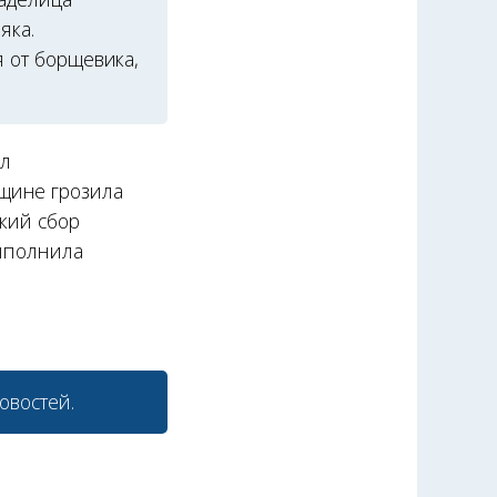
яка.
я от борщевика,
ал
щине грозила
ский сбор
выполнила
овостей.