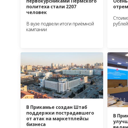
Осень
первокурсниками Пермского
отрем
политеха стали 2207
человек
Стоимо
рублей
В вузе подвели итоги приёмной
кампании
В Прикамье создан Штаб
поддержки пострадавшего
В При
от атак на маркетплейсы
улучш
бизнеса
веден