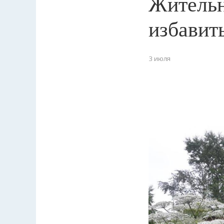
Жительн
избавит
3 июля