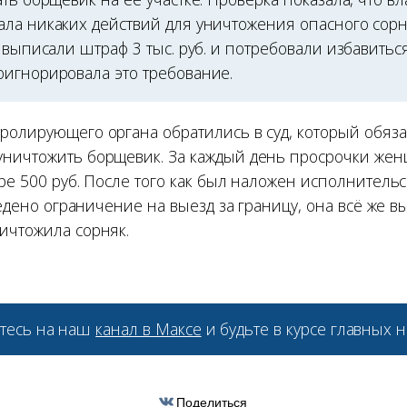
ла никаких действий для уничтожения опасного сорн
 выписали штраф 3 тыс. руб. и потребовали избавитьс
игнорировала это требование.
ролирующего органа обратились в суд, который обяз
ничтожить борщевик. За каждый день просрочки жен
ре 500 руб. После того как был наложен исполнитель
введено ограничение на выезд за границу, она всё же 
ичтожила сорняк.
тесь на наш
канал в Максе
и будьте в курсе главных н
Поделиться