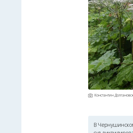
Константин Долгановс
В Чернушинском
суд ликвидирова