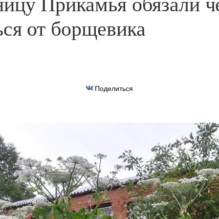
ицу Прикамья обязали че
ься от борщевика
Поделиться