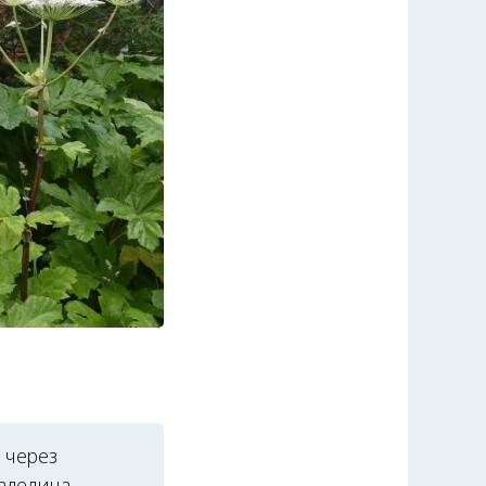
 через
ладелица