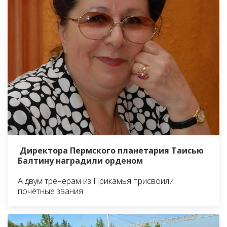
Директора Пермского планетария Таисью
Балтину наградили орденом
А двум тренерам из Прикамья присвоили
почётные звания