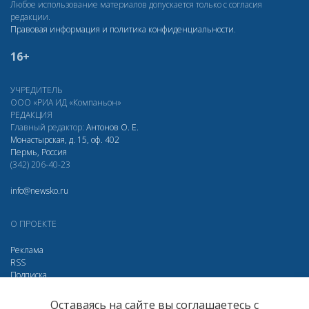
Любое использование материалов допускается только с согласия
редакции.
Правовая информация и политика конфиденциальности
.
16+
УЧРЕДИТЕЛЬ
ООО «РИА ИД «Компаньон»
РЕДАКЦИЯ
Главный редактор:
Антонов О. Е.
Монастырская, д. 15, оф. 402
Пермь, Россия
(342) 206-40-23
info@newsko.ru
О ПРОЕКТЕ
Реклама
RSS
Подписка
Дзен
Макс
Вконтакте
Одноклассники
Оставаясь на сайте вы соглашаетесь с