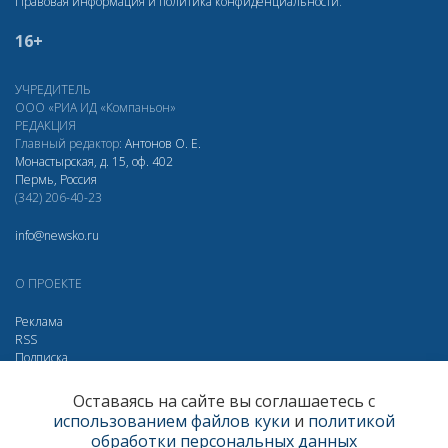
Правовая информация и политика конфиденциальности
.
16+
УЧРЕДИТЕЛЬ
ООО «РИА ИД «Компаньон»
РЕДАКЦИЯ
Главный редактор:
Антонов О. Е.
Монастырская, д. 15, оф. 402
Пермь, Россия
(342) 206-40-23
info@newsko.ru
О ПРОЕКТЕ
Реклама
RSS
Подписка
Дзен
Макс
Вконтакте
Одноклассники
Оставаясь на сайте вы соглашаетесь с
использованием файлов куки
и
политикой
Яндекс.Метрика за 30 дней
обработки персональных данных