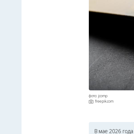
фото: jcomp
freepik.com
В мае 2026 года