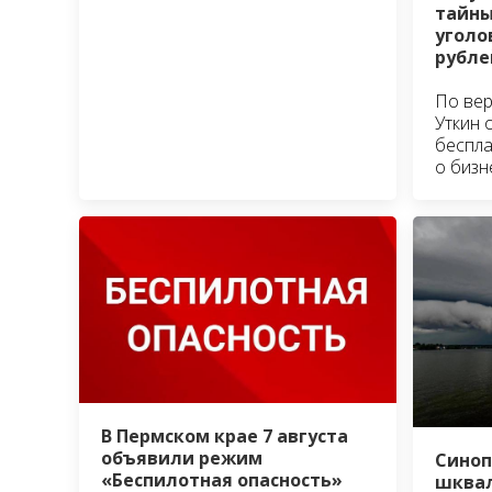
тайны
уголо
рубле
По вер
Уткин 
беспла
о бизн
В Пермском крае 7 августа
объявили режим
Синоп
«Беспилотная опасность»
шквал