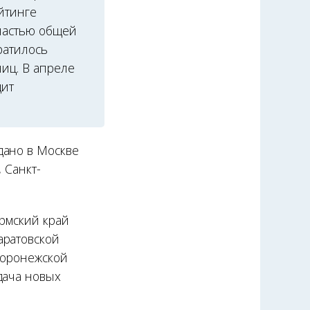
йтинге
 частью общей
ратилось
ниц. В апреле
дит
дано в Москве
, Санкт-
ермский край
аратовской
 Воронежской
дача новых