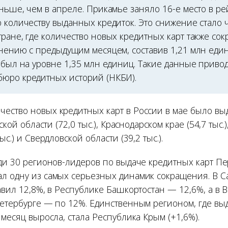
ньше, чем в апреле. Прикамье заняло 16-е место в ре
о количеству выданных кредиток. Это снижение стало
ране, где количество новых кредитных карт также сок
внению с предыдущим месяцем, составив 1,21 млн еди
 был на уровне 1,35 млн единиц. Такие данные приво
юро кредитных историй (НКБИ).
ество новых кредитных карт в России в мае было вы
ской области (72,0 тыс.), Краснодарском крае (54,7 тыс.)
ыс.) и Свердловской области (39,2 тыс.).
еди 30 регионов-лидеров по выдаче кредитных карт П
л одну из самых серьезных динамик сокращения. В С
авил 12,8%, в Республике Башкортостан — 12,6%, а в
Петербурге — по 12%. Единственным регионом, где вы
 месяц выросла, стала Республика Крым (+1,6%).