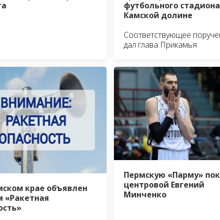
футбольного стадиона
та
Камской долине
Соответствующее поруче
дал глава Прикамья
Пермскую «Парму» по
центровой Евгений
мском крае объявлен
Минченко
 «Ракетная
ость»