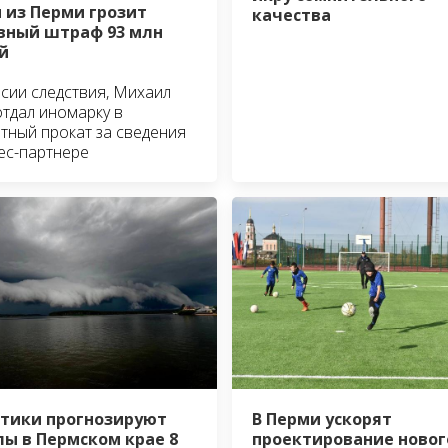
 из Перми грозит
качества
вный штраф 93 млн
й
сии следствия, Михаил
отдал иномарку в
тный прокат за сведения
ес-партнере
В Перми ускорят
тики прогнозируют
проектирование новог
ы в Пермском крае 8