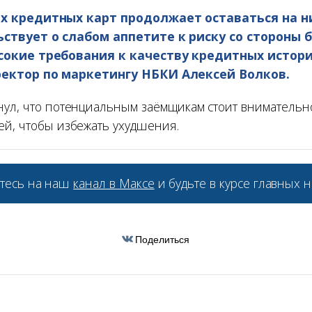
х кредитных карт продолжает оставаться на н
ствует о слабом аппетите к риску со стороны 
сокие требования к качеству кредитных истор
ректор по маркетингу НБКИ Алексей Волков.
нул, что потенциальным заёмщикам стоит внимательно
ей, чтобы избежать ухудшения.
тесь на наш
канал в Максе
и будьте в курсе главных н
Поделиться