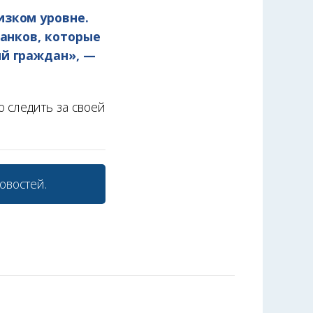
изком уровне.
банков, которые
ий граждан», —
 следить за своей
овостей.