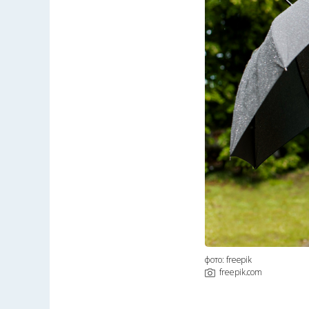
фото: freepik
freepik.com