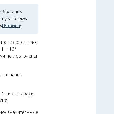
 с большим
атура воздуха
«
Пятница
».
 на северо-западе
+11…+16°
ремя не исключены
о-западных
и 14 июня дожди
дня.
лись значительные