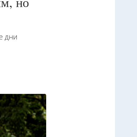
м, но
е дни