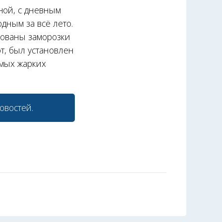
ной, с дневным
дным за всё лето.
ированы заморозки
от, был установлен
амых жарких
овостей.