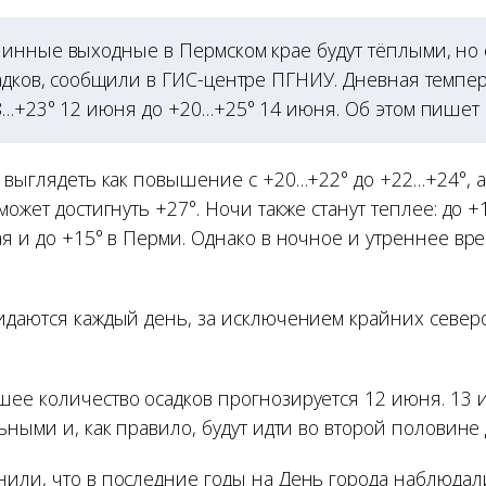
инные выходные в Пермском крае будут тёплыми, но
адков, сообщили в ГИС-центре ПГНИУ. Дневная темпер
8…+23° 12 июня до +20…+25° 14 июня. Об этом пишет 
т выглядеть как повышение с +20…+22° до +22…+24°, а
может достигнуть +27°. Ночи также станут теплее: до 
ая и до +15° в Перми. Однако в ночное и утреннее в
идаются каждый день, за исключением крайних север
ее количество осадков прогнозируется 12 июня. 13 
ьными и, как правило, будут идти во второй половине 
или, что в последние годы на День города наблюда