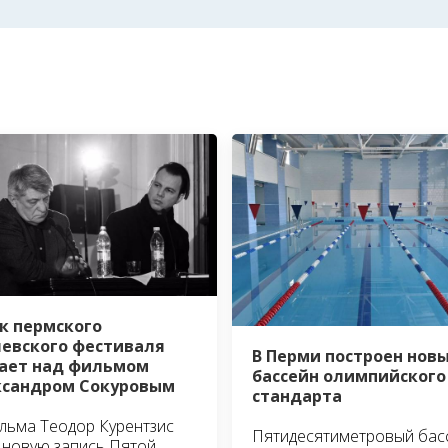
к пермского
евского фестиваля
В Перми построен нов
ает над фильмом
бассейн олимпийского
ксандром Сокуровым
стандарта
льма Теодор Курентзис
Пятидесятиметровый бас
 новую запись Пятой