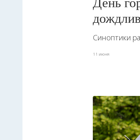
День го
дождли
Синоптики ра
11 июня