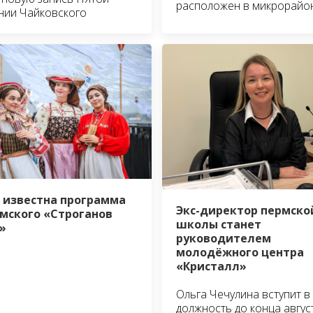
расположен в микрорайо
нии Чайковского
 известна программа
Экс-директор пермско
мского «Строганов
школы станет
»
руководителем
молодёжного центра
«Кристалл»
Ольга Чечулина вступит в
должность до конца авгус