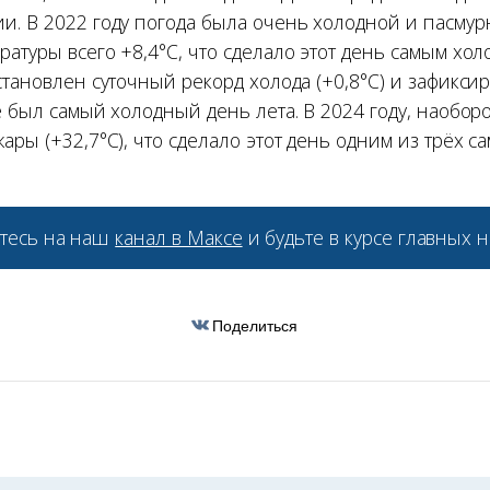
и. В 2022 году погода была очень холодной и пасмур
атуры всего +8,4°С, что сделало этот день самым холо
становлен суточный рекорд холода (+0,8°С) и зафикс
е был самый холодный день лета. В 2024 году, наобор
ары (+32,7°С), что сделало этот день одним из трёх с
тесь на наш
канал в Максе
и будьте в курсе главных н
Поделиться