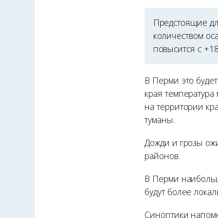
Предстоящие дл
количеством ос
повысится с +1
В Перми это буде
края температура 
на территории кр
туманы.
Дожди и грозы ож
районов.
В Перми наибольш
будут более локал
Синоптики напомн