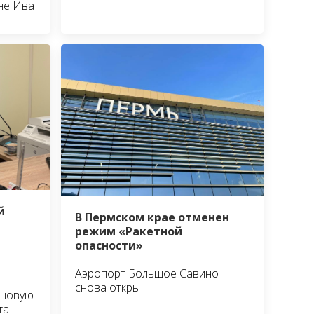
не Ива
й
В Пермском крае отменен
режим «Ракетной
опасности»
Аэропорт Большое Савино
снова откры
 новую
та