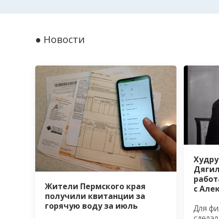
● Новости
Худру
Дягил
работ
Жители Пермского края
с Але
получили квитанции за
горячую воду за июль
Для фи
сделал