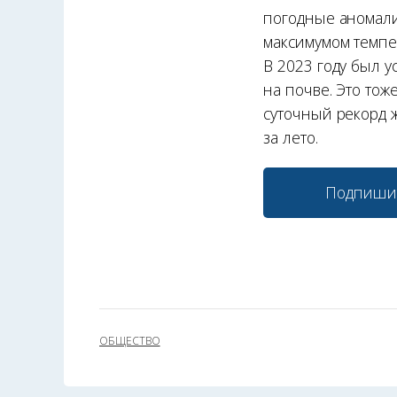
погодные аномали
максимумом темпер
В 2023 году был у
на почве. Это тож
суточный рекорд ж
за лето.
Подпиши
ОБЩЕСТВО