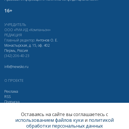
16+
УЧРЕДИТЕЛЬ
ООО «РИА ИД «Компаньон»
РЕДАКЦИЯ
Главный редактор:
Антонов О. Е.
Монастырская, д. 15, оф. 402
Пермь, Россия
(342) 206-40-23
info@newsko.ru
О ПРОЕКТЕ
Реклама
RSS
Подписка
Дзен
Макс
Вконтакте
Одноклассники
Оставаясь на сайте вы соглашаетесь с
использованием файлов куки
и
политикой
Яндекс.Метрика за 30 дней
обработки персональных данных
Визиты
289807