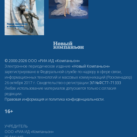
© 2000-2026 ООО «РИА ИД «Компаньон»
Электронное периодическое издание
«Новый Компаньон»
зарегистрировано в Федеральной службе по надзору в сфере связи,
информационных технологий и массовых коммуникаций (Роскомнадзор)
26 октября 2017 г. Свидетельство о регистрации
ЭЛ
№ФС77–71333
Любое использование материалов допускается только с согласия
редакции.
Правовая информация и политика конфиденциальности
.
16+
УЧРЕДИТЕЛЬ
ООО «РИА ИД «Компаньон»