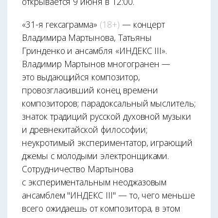
открывается 9 июня в 12:00.
«31-я гексаграмма»
(18+)
— концерт
Владимира Мартынова, Татьяны
Гринденко и ансамбля «ИНДЕКС III».
Владимир Мартынов многогранен —
это выдающийся композитор,
провозгласивший конец времени
композиторов; парадоксальный мыслитель;
знаток традиций русской духовной музыки
и древнекитайской философии;
неукротимый экспериментатор, играющий
джемы с молодыми электронщиками.
Сотрудничество Мартынова
с экспериментальным неоджазовым
ансамблем "ИНДЕКС III" — то, чего меньше
всего ожидаешь от композитора, в этом