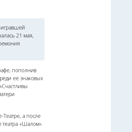
, игравшей
алась 21 мая,
еремония
рафе, пополнив
Среди её знаковых
 «Счастливы
матери
е-Театре, а после
е театра «Шалом».