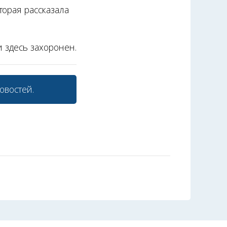
торая рассказала
и здесь захоронен.
овостей.