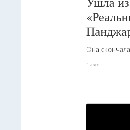
Ушла из
«Реальн
Панджа
Она скончала
3 июня