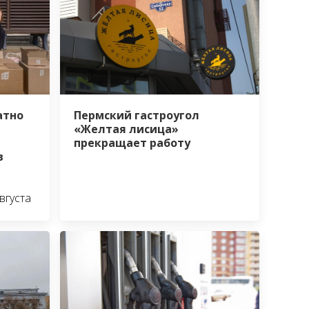
атно
Пермский гастроугол
«Желтая лисица»
прекращает работу
в
вгуста