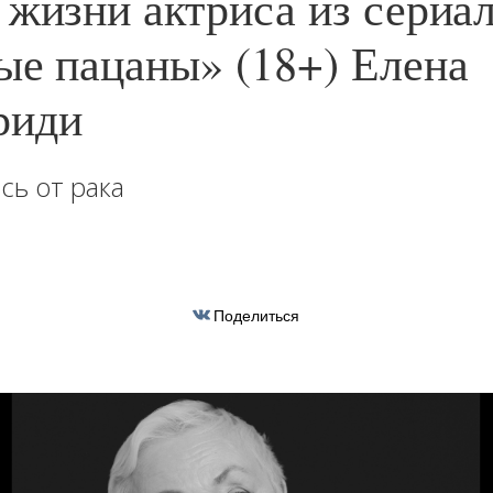
 жизни актриса из сериа
ые пацаны» (18+) Елена
риди
сь от рака
Поделиться