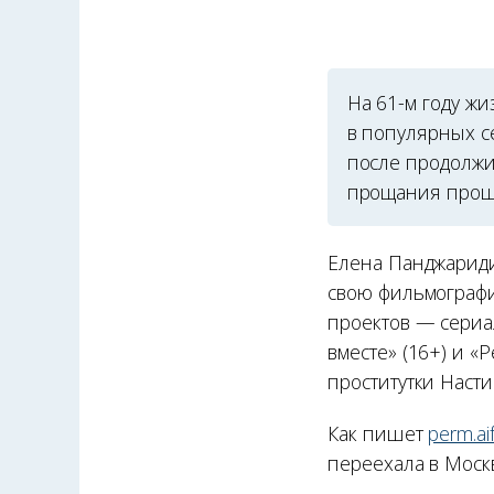
На 61-м году ж
в популярных с
после продолжи
прощания прошл
Елена Панджариди
свою фильмографи
проектов — сериа
вместе» (16+) и «
проститутки Насти
Как пишет
perm.aif
переехала в Моск