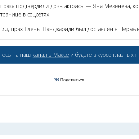
т рака подтвердили дочь актрисы — Яна Мезенева, ко
странице в соцсетях.
f.ru, прах Елены Панджариди был доставлен в Пермь 
тесь на наш
канал в Максе
и будьте в курсе главных н
Поделиться