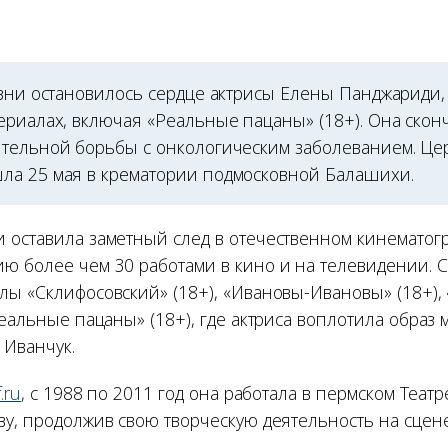
изни остановилось сердце актрисы Елены Панджариди
ериалах, включая «Реальные пацаны» (18+). Она сконч
тельной борьбы с онкологическим заболеванием. Ц
а 25 мая в крематории подмосковной Балашихи.
 оставила заметный след в отечественном кинематог
ю более чем 30 работами в кино и на телевидении. 
лы «Склифосовский» (18+), «Ивановы-Ивановы» (18+),
Реальные пацаны» (18+), где актриса воплотила образ 
 Иванчук.
.ru
, с 1988 по 2011 год она работала в пермском Театр
ву, продолжив свою творческую деятельность на сцен