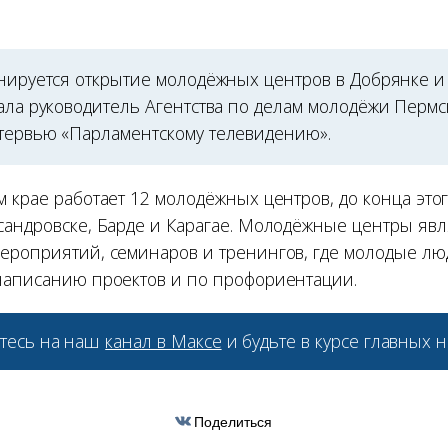
анируется открытие молодёжных центров в Добрянке и
зала руководитель Агентства по делам молодёжи Перм
тервью «Парламентскому телевидению».
 крае работает 12 молодёжных центров, до конца этог
сандровске, Барде и Карагае. Молодёжные центры яв
ероприятий, семинаров и тренингов, где молодые лю
написанию проектов и по профориентации.
тесь на наш
канал в Максе
и будьте в курсе главных н
Поделиться