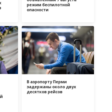
х
режим беспилотной
в
опасности
В аэропорту Перми
задержаны около двух
десятков рейсов
ой