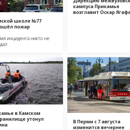
Дирекцию межвузовск
кампуса Прикамья
возглавит Оскар Ягаф
мской школе №77
ошёл пожар
мя инцидента никто не
дал
камье в Камском
ранилище утонул
В Перми с 7 августа
ина
изменится вечернее