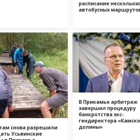
расписание нескольки
автобусных маршруто
В Прикамье арбитраж
завершил процедуру
банкротства экс-
гендиректора «Камск
долины»
там снова разрешили
ать Усьвинские
ы в Прикамье