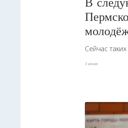
В следу
Пермско
молодё
Сейчас таких
3 июня