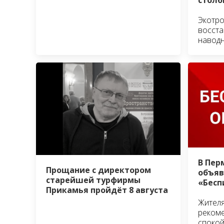
Экотро
восста
навод
В Пер
Прощание с директором
объя
старейшей турфирмы
«Бесп
Прикамья пройдёт 8 августа
Жителя
рекоме
спокой