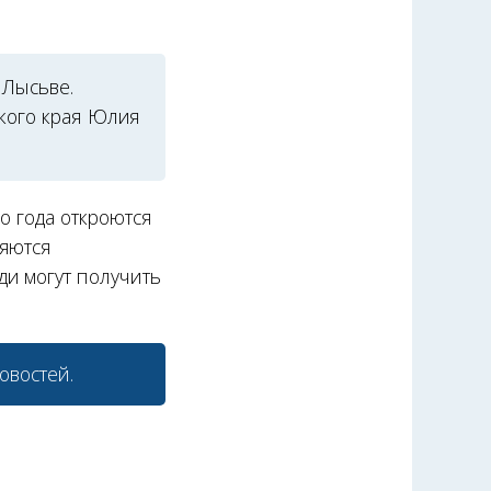
 Лысьве.
ского края Юлия
о года откроются
ляются
ди могут получить
овостей.