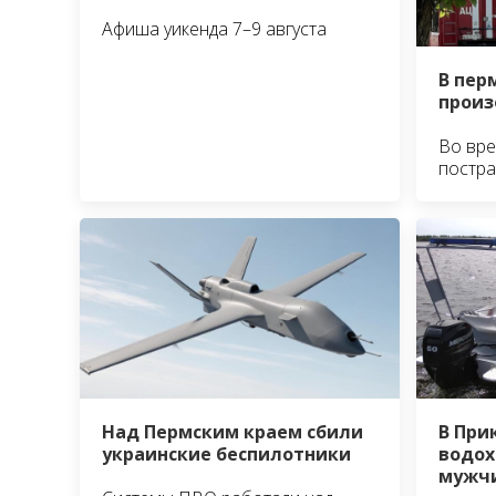
Афиша уикенда 7–9 августа
В пер
произ
Во вре
постра
Над Пермским краем сбили
В При
украинские беспилотники
водох
мужч