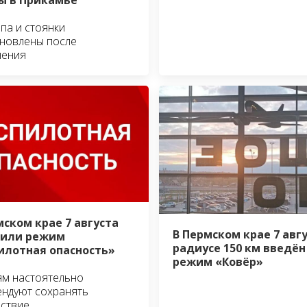
па и стоянки
новлены после
нения
мском крае 7 августа
В Пермском крае 7 авгу
вили режим
радиусе 150 км введён
илотная опасность»
режим «Ковёр»
м настоятельно
ндуют сохранять
ствие