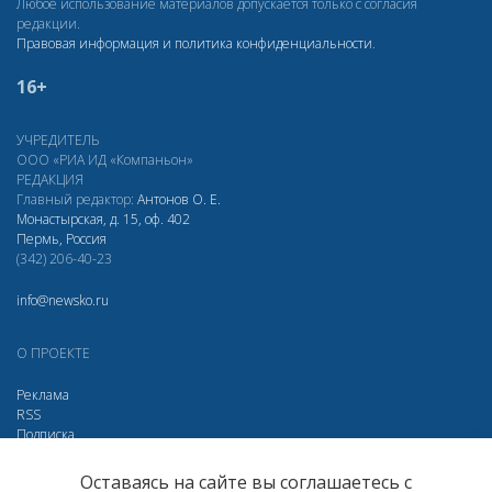
Любое использование материалов допускается только с согласия
редакции.
Правовая информация и политика конфиденциальности
.
16+
УЧРЕДИТЕЛЬ
ООО «РИА ИД «Компаньон»
РЕДАКЦИЯ
Главный редактор:
Антонов О. Е.
Монастырская, д. 15, оф. 402
Пермь, Россия
(342) 206-40-23
info@newsko.ru
О ПРОЕКТЕ
Реклама
RSS
Подписка
Дзен
Макс
Вконтакте
Одноклассники
Оставаясь на сайте вы соглашаетесь с