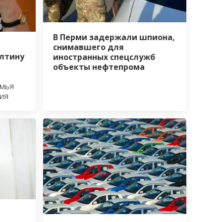
В Перми задержали шпиона,
снимавшего для
лтину
иностранных спецслужб
объекты нефтепрома
амья
ия