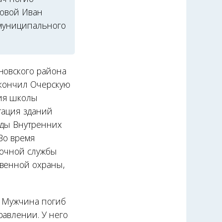
довой Иван
 муниципального
новского района
окончил Очерскую
ния школы
тация зданий
яды Внутренних
 Во время
рочной службы
твенной охраны,
. Мужчина погиб
равлении. У него