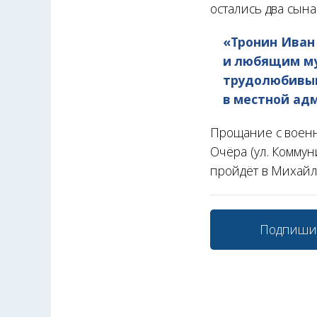
остались два сына
«Тронин Иван
и любящим му
трудолюбивым
в местной ад
Прощание с военн
Очёра (ул. Коммун
пройдёт в Михайл
Подпиши