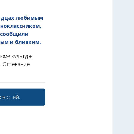
ердцах любимым
дноклассником,
 сообщили
ным и близким.
доме культуры
0. Отпевание
овостей.