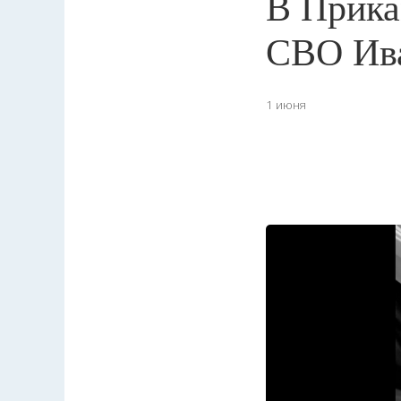
В Прика
СВО Ив
1 июня