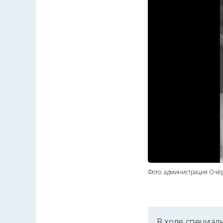
Фото: администрация Очёр
В ходе специал