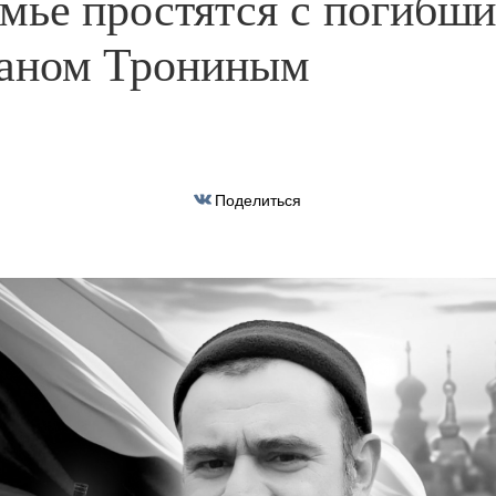
мье простятся с погибши
аном Трониным
Поделиться