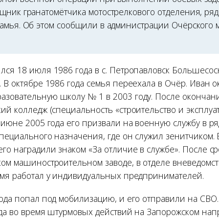
щник гранатомётчика мотострелкового отделения, ря
амья. Об этом сообщили в администрации Очёрского
лся 18 июля 1986 года в с. Петропавловск Большесос
. В октябре 1986 года семья переехала в Очёр. Иван 
зовательную школу № 1 в 2003 году. После оконча
кий колледж (специальность «строительство и эксплуа
В июне 2005 года его призвали на военную службу в р
специального назначения, где он служил зенитчиком.
его наградили знаком «За отличие в службе». После с
ком машиностроительном заводе, в отделе вневедомс
емя работал у индивидуальных предпринимателей.
года попал под мобилизацию, и его отправили на СВО
ода во время штурмовых действий на Запорожском нап