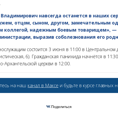
.
 Владимирович навсегда останется в наших с
жем, отцом, сыном, другом, замечательным о
 коллегой, надежным боевым товарищем», —
министрации, выразив соболезнования его род
ослужащим состоится 3 июня в 11:00 в Центральном 
истическая, 6). Гражданская панихида начнётся в 11:3
о-Архангельской церкви в 12:00.
тесь на наш
канал в Максе
и будьте в курсе главных н
Поделиться