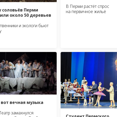
В Перми растёт спрос
у соловьёв Перми
на первичное жильё
или около 50 деревьев
венники и экологи бьют
у
 вот вечная музыка
Театр замахнулся
Студент Пермского