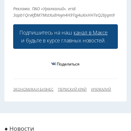
Реклама. ПАО «Уралкалий». erid:
3apb1QrvkfDM7MstXu8Hvyn4H9Tqj4uXixHHTeQ2bjqm9
Подпишитесь на наш
канал в Максе
и будьте в курсе главных новостей.
Поделиться
ЭКОНОМИКА И БИЗНЕС
ПЕРМСКИЙ КРАЙ
УРАЛКАЛИЙ
● Новости